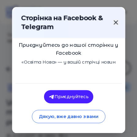
Сторінка на Facebook &
Telegram
Головна
/
Статті
/
Українські школярі увійшли в
топ-20 найсильніших робототехніків світу
Приєднуйтесь до нашої сторінки у
Facebook
«Освіта Нова» — у вашій стрічці новин
Новини
Освіта Нова
Приєднуйтесь
Українські школярі увійшли в
топ-20 найсильніших
Дякую, вже давно з вами
робототехніків світу
31.07.2017
2894
0