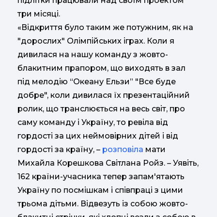
підлітки працювали над своїм проектом
три місяці.
«Відкриття було таким же потужним, як на
"дорослих" Олімпійських іграх. Коли я
дивилася на нашу команду з жовто-
блакитним прапором, що виходять в зал
під мелодію “Океану Ельзи” "Все буде
добре", коли дивилася їх презентаційний
ролик, що транслюється на весь світ, про
саму команду і Україну, то ревіла від
гордості за цих неймовірних дітей і від
гордості за країну, –
розповіла
мати
Михайла Корешкова Світлана Ройз. – Уявіть,
162 країни-учасника тепер запам'ятають
Україну по посмішкам і співпраці з цими
трьома дітьми. Відвезуть із собою жовто-