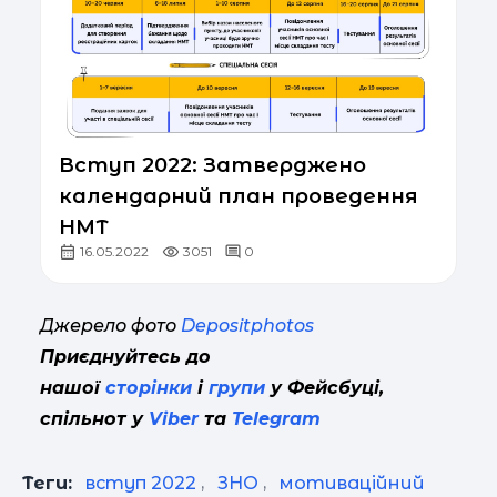
Вступ 2022: Затверджено
календарний план проведення
НМТ
16.05.2022
3051
0
Джерело фото
Depositphotos
Приєднуйтесь до
нашої
сторінки
і
групи
у Фейсбуці,
спільнот у
Viber
та
Telegram
Теги:
вступ 2022
,
ЗНО
,
мотиваційний