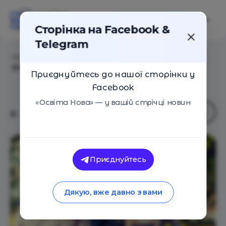
Сторінка на Facebook &
Telegram
Головна
/
Статті
/
Вступ 2022: вперше при вступі у
ВНЗ велику увагу приділять мотиваційному листу
Приєднуйтесь до нашої сторінки у
Facebook
«Освіта Нова» — у вашій стрічці новин
Приєднуйтесь
Дякую, вже давно з вами