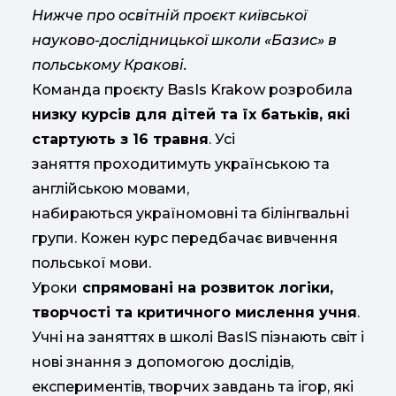
Нижче про освітній проєкт київської
науково-дослідницької школи «Базис» в
польському Кракові.
Команда проєкту BasІs Krakow розробила
низку курсів для дітей та їх батьків, які
стартують з 16 травня
. Усі
заняття проходитимуть українською та
англійською мовами,
набираються україномовні та білінгвальні
групи. Кожен курс передбачає вивчення
польської мови.
Уроки
спрямовані на розвиток логіки,
творчості та критичного мислення учня
.
Учні на заняттях в школі BasIS пізнають світ і
нові знання з допомогою дослідів,
експериментів, творчих завдань та ігор, які