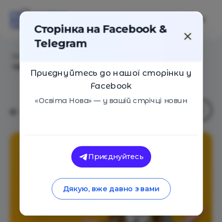
Сторінка на Facebook &
Telegram
Головна
/
Статті
/
В Кракові відкривається освітній
проєкт київської школи «Базис»
Приєднуйтесь до нашої сторінки у
Facebook
«Освіта Нова» — у вашій стрічці новин
Приєднуйтесь
Дякую, вже давно з вами