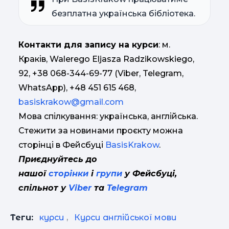
безплатна українська бібліотека.
Контакти для запису на курси
: м.
Краків, Walerego Eljasza Radzikowskiego,
92, +38 068-344-69-77 (Viber, Telegram,
WhatsApp), +48 451 615 468,
basiskrakow@gmail.com
Мова спілкування: українська, англійська.
Стежити за новинами проєкту можна
сторінці в Фейсбуці
BasisKrakow
.
Приєднуйтесь до
нашої
сторінки
і
групи
у Фейсбуці,
спільнот у
Viber
та
Telegram
Теги:
курси
,
Курси англійської мови