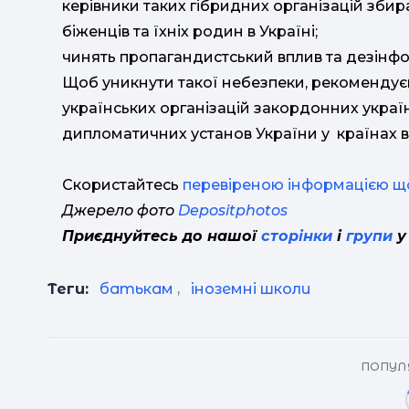
керівники таких гібридних організацій зби
біженців та їхніх родин в Україні;
чинять пропагандистський вплив та дезінфор
Щоб уникнути такої небезпеки, рекомендує
українських організацій закордонних україн
дипломатичних установ України у країнах 
Скористайтесь
перевіреною інформацією що
Джерело фото
Depositphotos
Приєднуйтесь до нашої
сторінки
і
групи
у
Теги:
батькам
,
іноземні школи
ПОПУЛЯ