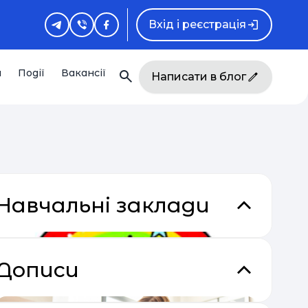
Вхід і реєстрація
и
Події
Вакансії
Написати в блог
Навчальні заклади
Дописи