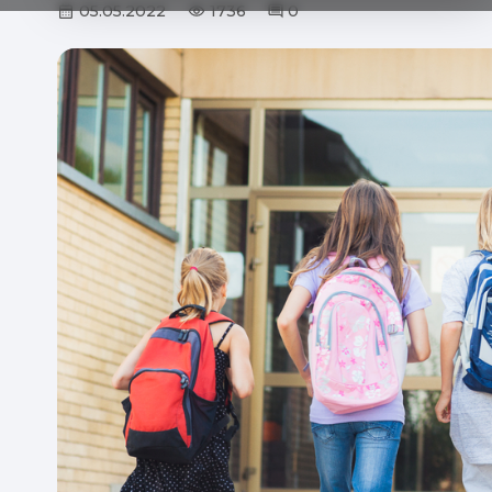
05.05.2022
1736
0