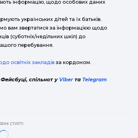
п
рають інформацію, щодо особових даних
інс
п
мують українських дітей та їх батьків.
мо вам звертатися за інформацією щодо
ців (суботніх/недільних шкіл) до
кр
вашого перебування.
h
до освітніх закладів
за кордоном.
 Фейсбуці, спільнот у
Viber
та
Telegram
РНІ СТАТТІ