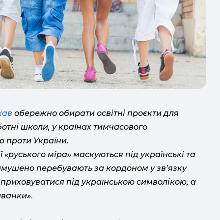
лю
Лі
1
А
х
"
май
гр
чоло
кав
обережно обирати освітні проєкти для
ботні школи, у країнах тимчасового
у
ю проти України.
безп
ї «руського міра» маскуються під українські та
М
д
вимушено перебувають за кордоном у зв’язку
на
 приховуватися під українською символікою, а
дис
шиванки»
.
діте