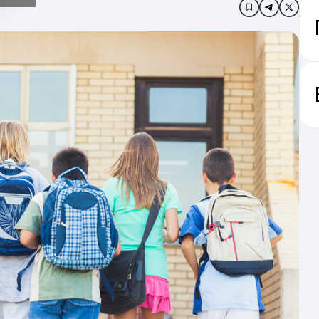
Додати в за
пі