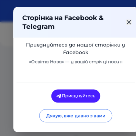
Про портал
Реклама
Контакти
Сторінка на Facebook &
Telegram
Приєднуйтесь до нашої сторінки у
Facebook
Головна
/
Статті
/
Освітній омбудсмен закликав обе
«Освіта Нова» — у вашій стрічці новин
Освіта Нова
Освітній омбудсме
Приєднуйтесь
обирати школу для
Дякую, вже давно з вами
кордоном