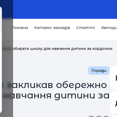
Головна
Каталог закладів
Статті
Автор
режно обирати школу для навчання дитини за кордоном
Поради
н закликав обережно
 навчання дитини за