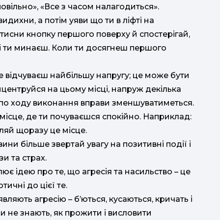
повільно», «Все з часом налагодиться».
видихни, а потім уяви що ти в ліфті на
тисни кнопку першого поверху й спостерігай,
кі ти минаєш. Коли ти досягнеш першого
де відчуваєш найбільшу напругу; це може бути
онцентруйся на цьому місці, напруж декілька
ес по ходу виконання вправи зменшуватиметься.
ісце, де ти почуваєшся спокійно. Наприклад:
вляй щоразу це місце.
ни більше звертай увагу на позитивні події і
зи та страх.
ює ідею про те, що агресія та насильство – це
тичні до цієї те.
вляють агресію – б’ються, кусаються, кричать і
ни не знають, як прожити і висловити