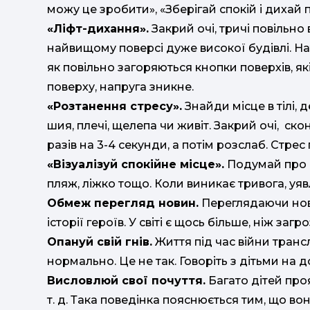
можу це зробити», «Зберігай спокій і дихай 
«Ліфт-д
ихання».
Закрий очі, тричі повільно 
найвищому поверсі дуже високої будівлі. На
як повільно загоряються кнопки поверхів, я
поверху, напруга зникне.
«
Розтанення стресу».
Знайди місце в тілі, 
шия, плечі, щелепа чи живіт. Закрий очі, ск
разів на 3-4 секунди, а потім розслаб. Стр
«
Візуалізуй спокійне місце».
Подумай про м
пляж, ліжко тощо. Коли виникає тривога, уя
Обмеж перегляд новин.
Переглядаючи нови
історії героїв. У світі є щось більше, ніж загро
Опануй свій гнів.
Життя під час війни трансл
нормально. Це не так. Говоріть з дітьми на до
Висловлюй свої почуття.
Багато дітей проя
т. д. Така поведінка пояснюється тим, що во