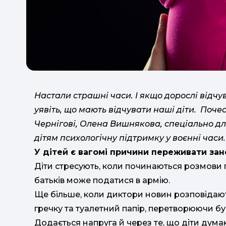
Настали страшні часи. І якщо дорослі відч
уявіть, що мають відчувати наші діти. Поче
Чернігові, Олена Вишнякова, спеціально д
дітям психологічну підтримку у воєнні часи
У дітей є вагомі причини переживати за
Діти стресують, коли починаються розмови 
батьків може податися в армію.
Ще більше, коли диктори новин розповідают
гречку та туалетний папір, перетворюючи б
Додається напруга й через те, що діти дума