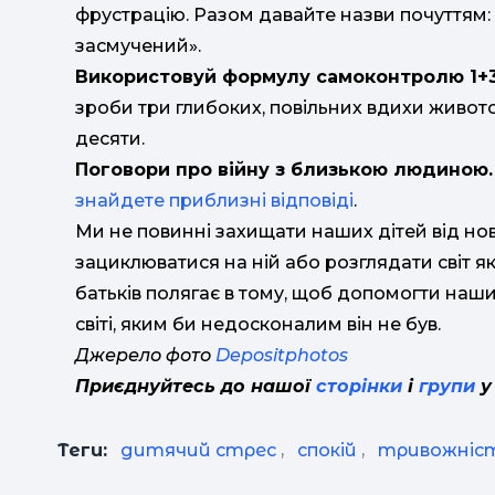
фрустрацію. Разом давайте назви почуттям: 
засмучений».
Використовуй формулу самоконтролю 1+3
зроби три глибоких, повільних вдихи живот
десяти.
Поговори про війну з близькою людиною.
знайдете приблизні відповіді
.
Ми не повинні захищати наших дітей від нов
зациклюватися на ній або розглядати світ я
батьків полягає в тому, щоб допомогти на
світі, яким би недосконалим він не був.
Джерело фото
Depositphotos
Приєднуйтесь до нашої
сторінки
і
групи
у
Теги:
дитячий стрес
,
спокій
,
тривожніс