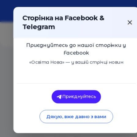
Про портал
Реклама
Контакти
Сторінка на Facebook &
Telegram
Приєднуйтесь до нашої сторінки у
Facebook
Головна
/
Статті
/
Поради психологині Мішель Борби
«Освіта Нова» — у вашій стрічці новин
Освіта Нова
Поради психологині
Приєднуйтесь
зниження тривожно
Дякую, вже давно з вами
війну