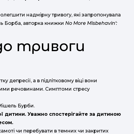
 полегшити надмірну тривогу, які запропонувала
д
МО
ль Борба, авторка книжки
No More Misbehavin':
о тривоги
м
м
д
для
у депресії, а в підлітковому віці вони
-
ними речовинами. Симптоми стресу
ко
по
Мішель Бурби.
ї дитини. Уважно спостерігайте за дитиною
есом.
Плут
самоті чи перебувати в темних чи закритих
в