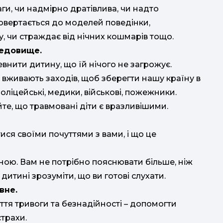
аги, чи надмірно дратівлива, чи надто
л
 повертається до моделей поведінки,
к
 чи страждає від нічних кошмарів тощо.
редовище.
нити дитину, що їй нічого не загрожує.
∆ 
 вживають заходів, щоб зберегти нашу країну в
се
оліцейські, медики, військові, пожежники.
йте, що травмовані діти є вразливішими.
г
е
ися своїми почуттями з вами, і що це
ною. Вам не потрібно пояснювати більше, ніж
дитині зрозуміти, що ви готові слухати.
вне.
тя тривоги та безнадійності – допомогти
страхи.