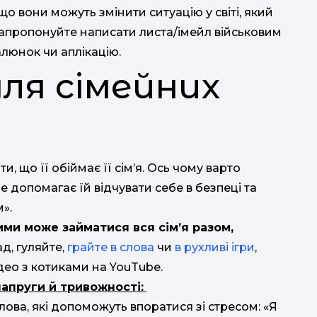
о вони можуть змінити ситуацію у світі, який
Зати
апропонуйте написати листа/імейл військовим
алюнок чи аплікацію.
для сімейних
по
, що її обіймає її сім’я. Ось чому варто
е допомагає їй відчувати себе в безпеці та
».
ими може займатися вся сім’я разом,
д, гуляйте,
грайте в слова
чи
в рухливі ігри
,
ідео з котиками на YouTube.
апруги й тривожності:
лова, які допоможуть впоратися зі стресом: «Я