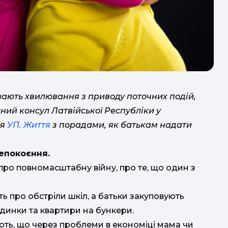
пс
увають хвилювання з приводу поточних подій,
сний консул Латвійської Республіки у
ля
УП. Життя
з порадами, як батькам надати
.
з
непокоєння.
«
д
про повномасштабну війну, про те, що один з
п
ф
ь про обстріли шкіл, а батьки закуповують
удинки та квартири на бункери.
ж
ють, що через проблеми в економіці мама чи