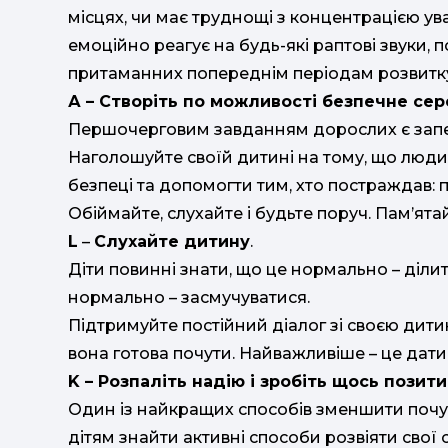
місцях, чи має труднощі з концентрацією ув
емоційно реагує на будь-які раптові звуки,
притаманних попереднім періодам розвитку,
А – Створіть по можливості безпечне се
Першочерговим завданням дорослих є запев
Наголошуйте своїй дитині на тому, що люди
безпеці та допомогти тим, хто постраждав: п
Обіймайте, слухайте і будьте поруч. Пам’ята
L
–
Слухайте дитину
.
Діти повинні знати, що це нормально – ділит
нормально – засмучуватися.
Підтримуйте постійний діалог зі своєю дити
вона готова почути. Найважливіше – це дати 
K – Розпаліть надію і зробіть щось позити
Один із найкращих способів зменшити почут
дітям знайти активні способи розвіяти свої 