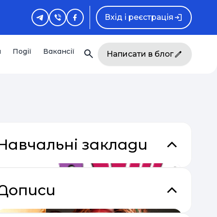
Вхід і реєстрація
и
Події
Вакансії
Написати в блог
Навчальні заклади
Дописи