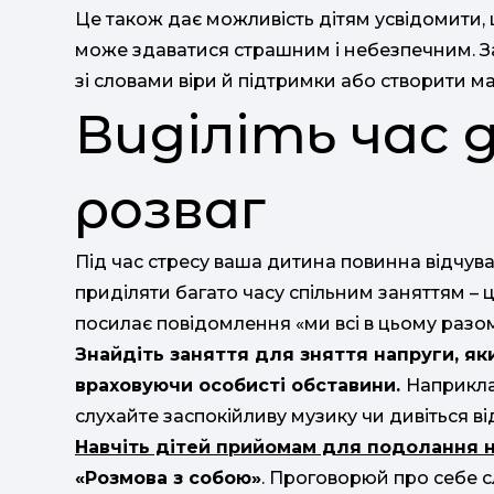
Це також дає можливість дітям усвідомити, щ
може здаватися страшним і небезпечним. З
зі словами віри й підтримки або створити м
Виділіть час 
розваг
Під час стресу ваша дитина повинна відчувати
приділяти багато часу спільним заняттям – ц
посилає повідомлення «ми всі в цьому разом
Знайдіть заняття для зняття напруги, як
враховуючи особисті обставини.
Наприкла
слухайте заспокійливу музику чи дивіться в
Навчіть дітей прийомам для подолання н
«
Розмова з собою»
. Проговорюй про себе с