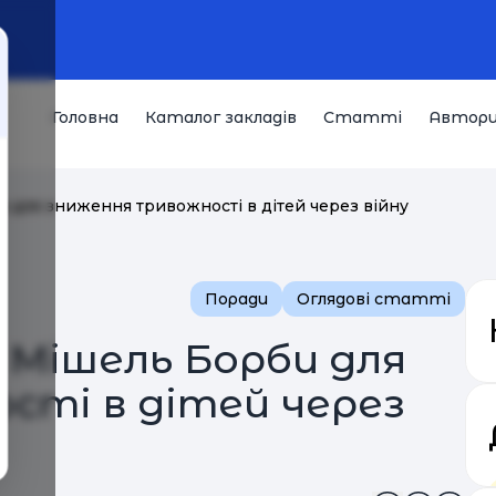
Головна
Каталог закладів
Статті
Автор
 для зниження тривожності в дітей через війну
Поради
Оглядові статті
 Мішель Борби для
сті в дітей через