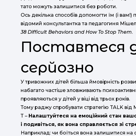
тато можуть залишитися без роботи.
Ось декілька способів допомогти їм (і вам!)
відомий консультантка та педагогиня Міше
38 Difficult Behaviors and How To Stop Them
.
Поставтеся д
серйозно
У тривожних дітей більша ймовірність розвитк
набагато частіше зловживають психоактив
проявляються у дітей у віці від трьох років.
Тому раджу спробувати стратегію TALK від 
Т –
Налаштуйтеся на емоційний стан вашо
і подивіться, як вона справляється зі стр
Наприклад: чи боїться вона залишитися на 