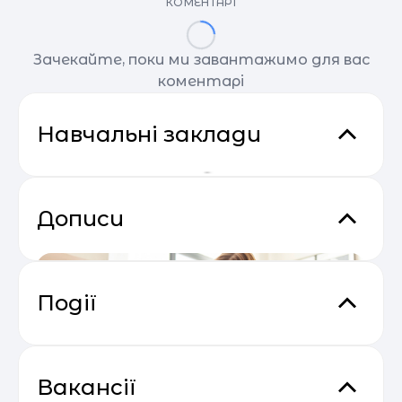
КОМЕНТАРІ
Зачекайте, поки ми завантажимо для вас
коментарі
Навчальні заклади
Дописи
Події
Основи email маркетингу від
04.05
SendPulse
Вакансії