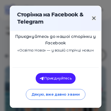
Сторінка на Facebook &
Telegram
Головна
/
Статті
/
Тести, книжки і сайти для
профорієнтації
Приєднуйтесь до нашої сторінки у
Facebook
«Освіта Нова» — у вашій стрічці новин
Приєднуйтесь
Дякую, вже давно з вами