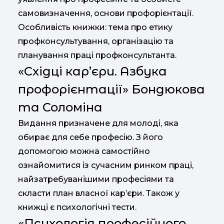
самовизначення, основи профорієнтації.
Особливість книжки: тема про етику
профконсультування, організацію та
планування праці профконсультанта.
«Східці кар’єри. Азбука
профорієнтації» Бондюкова
та Соломіна
Видання призначене для молоді, яка
обирає для себе професію. З його
допомогою можна самостійно
ознайомитися із сучасним ринком праці,
найзатребуванішими професіями та
скласти план власної кар’єри. Також у
книжці є психологічні тести.
«Психологія професійного