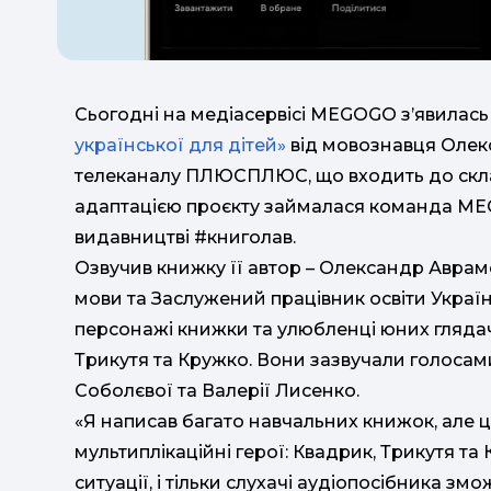
Сьогодні на медіасервісі MEGOGO з’явилась
української для дітей»
від мовознавця Олек
телеканалу ПЛЮСПЛЮС, що входить до склад
адаптацією проєкту займалася команда MEG
видавництві #книголав.
Озвучив книжку її автор – Олександр Аврам
мови та Заслужений працівник освіти Украї
персонажі книжки та улюбленці юних гляда
Трикутя та Кружко. Вони зазвучали голосам
Соболєвої та Валерії Лисенко.
«Я написав багато навчальних книжок, але ц
мультиплікаційні герої: Квадрик, Трикутя та
ситуації, і тільки слухачі аудіопосібника зм