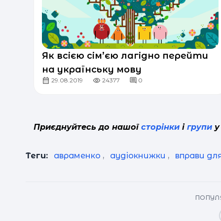
Як всією сім’єю лагідно перейти
на українську мову
29.08.2019
24377
0
Приєднуйтесь до нашої
сторінки
і
групи
у
Теги:
авраменко
,
аудіокнижки
,
вправи дл
ПОПУЛЯ