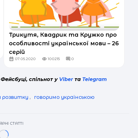
Трикутя, Квадрик та Кружко про
особливості української мови – 26
серій
07.05.2020
100215
0
 Фейсбуці, спільнот у
Viber
та
Telegram
я розвитку
,
говоримо українською
РНІ СТАТТІ