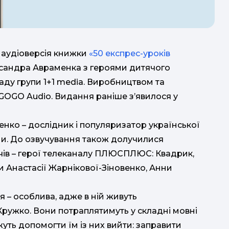
На
 аудіоверсія книжки
«50 експрес-уроків
сандра Авраменка з героями дитячого
у групи 1+1 media. Виробництвом та
OGO Audio. Видання раніше з’явилося у
М
д
енко – дослідник і популяризатор української
ни. До озвучування також долучилися
чів – герої телеканалу ПЛЮСПЛЮС: Квадрик,
и Анастасії Жарнікової-Зіновенко, Анни
дити
я – особлива, адже в ній живуть
 Кружко. Вони потраплятимуть у складні мовні
ожуть допомогти їм із них вийти: заправити