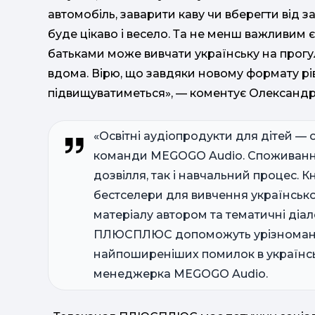
автомобіль, заварити каву чи вберегти від 
буде цікаво і весело. Та не менш важливим 
батьками може вивчати українську на прогул
вдома. Вірю, що завдяки новому формату рів
підвищуватиметься», — коментує Олександ
«Освітні аудіопродукти для дітей — 
команди MEGOGO Audio. Споживання
дозвілля, так і навчальний процес.
бестселери для вивчення українсько
матеріалу автором та тематичні діа
ПЛЮСПЛЮС допоможуть урізноманіт
найпоширеніших помилок в українськ
менеджерка MEGOGO Audio.