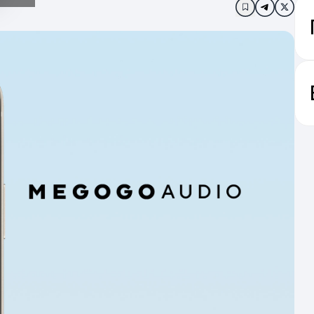
Додати в за
Ос