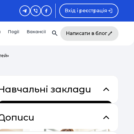
Вхід і реєстрація
и
Події
Вакансії
Написати в блог
тей»
Навчальні заклади
Дописи