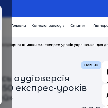
Головна
Каталог закладів
Статті
Автор
популярної книжки «50 експрес-уроків української для ді
Новини
сь аудіоверсія
«50 експрес-уроків
ей»