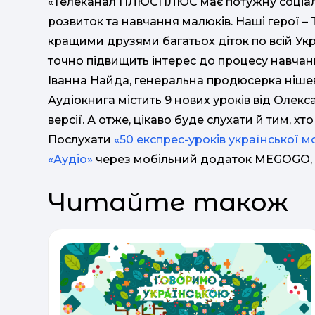
«Телеканал ПЛЮСПЛЮС має потужну соціальну
розвиток та навчання малюків. Наші герої –
кращими друзями багатьох діток по всій Украї
точно підвищить інтерес до процесу навчанн
Іванна Найда, генеральна продюсерка нішеви
Аудіокнига містить 9 нових уроків від Олек
версії. А отже, цікаво буде слухати й тим, 
Послухати
«50 експрес-уроків української м
«Аудіо»
через мобільний додаток MEGOGO, а 
Читайте також