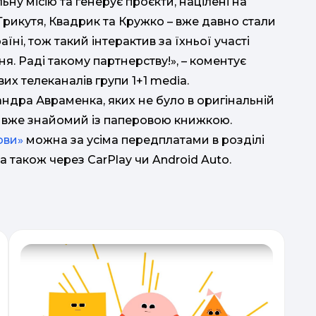
 місію та генерує проєкти, націлені на
 Трикутя, Квадрик та Кружко – вже давно стали
ні, тож такий інтерактив за їхньої участі
я. Раді такому партнерству!», – коментує
х телеканалів групи 1+1 media.
сандра Авраменка, яких не було в оригінальній
хто вже знайомий із паперовою книжкою.
ови»
можна за усіма передплатами в розділі
також через CarPlay чи Android Auto.