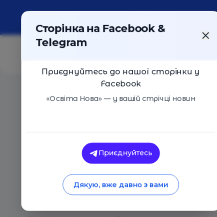
Про портал
Реклама
Контакти
Сторінка на Facebook &
Telegram
Приєднуйтесь до нашої сторінки у
Facebook
Головна
/
Статті
/
На MEGOGO з’явилась аудіоверсія 
«Освіта Нова» — у вашій стрічці новин
Освіта Нова
На MEGOGO з’явила
Приєднуйтесь
популярної книжки 
Дякую, вже давно з вами
української для діт