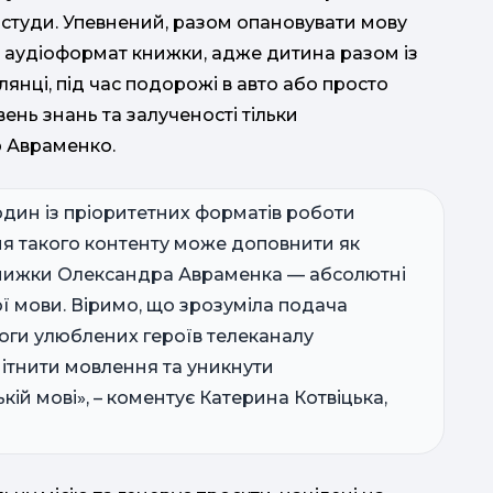
застуди. Упевнений, разом опановувати мову
є аудіоформат книжки, адже дитина разом із
янці, під час подорожі в авто або просто
ень знань та залученості тільки
р Авраменко.
один із пріоритетних форматів роботи
 такого контенту може доповнити як
 Книжки Олександра Авраменка — абсолютні
ї мови. Віримо, що зрозуміла подача
логи улюблених героїв телеканалу
нити мовлення та уникнути
ій мові», – коментує Катерина Котвіцька,