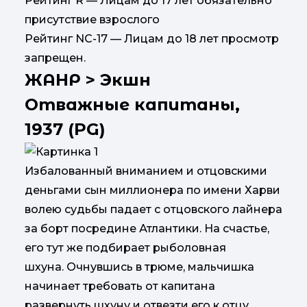
Рейтинг R — Лицам до 17 лет обязательно
присутствие взрослого
Рейтинг NC-17 — Лицам до 18 лет просмотр
запрещен.
ЖАНР
> Экшн
Отважные капитаны,
1937 (PG)
Избалованный вниманием и отцовскими
деньгами сын миллионера по имени Харви
волею судьбы падает с отцовского лайнера
за борт посредине Атлантики. На счастье,
его тут же подбирает рыболовная
шхуна. Очнувшись в трюме, мальчишка
начинает требовать от капитана
развернуть шхуну и отвезти его к отцу,