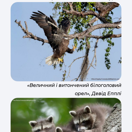
«Величний і витончений білоголовий
орел», Девід Епплі