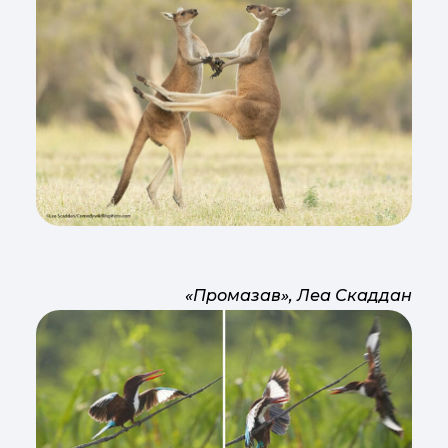
«Промазав», Леа Скаддан