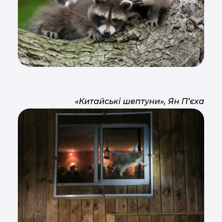
«Китайські шептуни», Ян П’єха