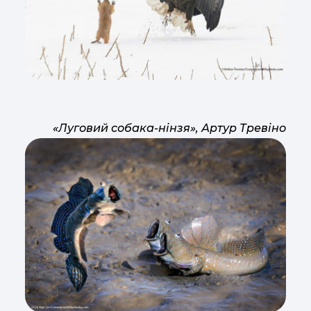
«Луговий собака-нінзя», Артур Тревіно