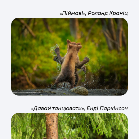
«Піймав!», Роланд Краніц
«Давай танцювати», Енді Паркінсон