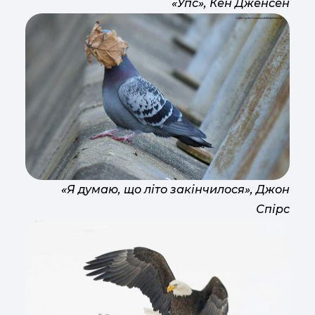
«Упс», Кен Дженсен
«Я думаю, що літо закінчилося», Джон
Спірс