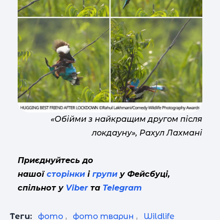
«Обійми з найкращим другом після
локдауну», Рахул Лахмані
Приєднуйтесь до
нашої
сторінки
і
групи
у Фейсбуці,
спільнот у
Viber
та
Telegram
Теги:
фото
,
фото тварин
,
Wildlife