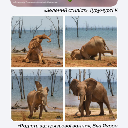
«Зелений стиліст», Гурумурті К
«Радість від грязьової ванни», Вікі Яурон