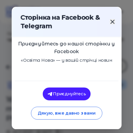
Сторінка на Facebook &
Telegram
Головна
/
Статті
/
16 найсмішніших фото диких
тварин за версією Wildlife Photography Awards 2021
Приєднуйтесь до нашої сторінки у
Facebook
«Освіта Нова» — у вашій стрічці новин
Оглядові статті
Освіта Нова
Приєднуйтесь
16 найсмішніших фото диких
тварин за версією Wildlife
Дякую, вже давно з вами
Photography Awards 2021
28.11.2021
6671
1