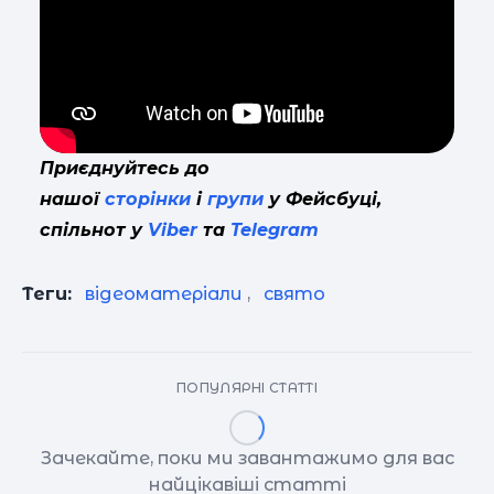
Приєднуйтесь до
нашої
сторінки
і
групи
у Фейсбуці,
спільнот у
Viber
та
Telegram
Теги:
відеоматеріали
,
свято
ПОПУЛЯРНІ СТАТТІ
Зачекайте, поки ми завантажимо для вас
найцікавіші статті