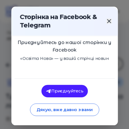
Сторінка на Facebook &
Telegram
Головна
/
Статті
/
Три анімації про духовні свята
літнього циклу
Приєднуйтесь до нашої сторінки у
Facebook
«Освіта Нова» — у вашій стрічці новин
Оглядові статті
Освіта Нова
Приєднуйтесь
Три анімації про духовні свята
літнього циклу
Дякую, вже давно з вами
11.06.2021
3611
2