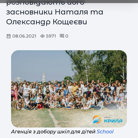
розповідають його
засновники Наталя та
Олександр Кощеєви
08.06.2021
5971
0
Агенція з добору шкіл для дітей
School