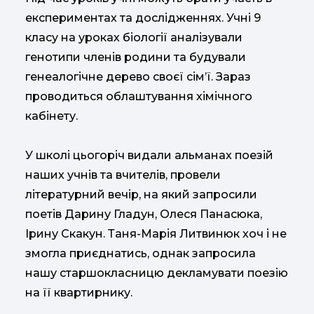
експериментах та дослідженнях. Учні 9
класу на уроках біології аналізували
генотипи членів родини та будували
генеалогічне дерево своєї сім’ї. Зараз
проводиться облаштування хімічного
кабінету.
У школі цьогоріч видали альманах поезій
наших учнів та вчителів, провели
літературний вечір, на який запросили
поетів Дарину Гладун, Олеся Панасюка,
Ірину Скакун. Таня-Марія Литвинюк хоч і не
змогла приєднатись, однак запросила
нашу старшокласницю декламувати поезію
на її квартирнику.