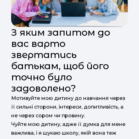
З яким запитом до
вас варто
звертатись
батькам, щоб його
точно було
задоволено?
Мотивуйте мою дитину до навчання через
її сильні сторони, інтереси, допитливість, а
не через сором чи провину.
Чуйте мою дитину, адже її думка для мене
важлива, і я шукаю школу, якій вона теж