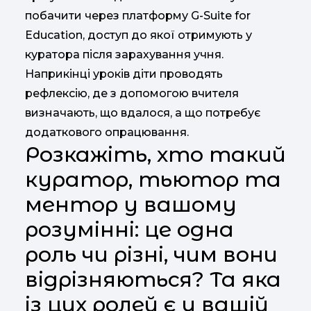
побачити через платформу G-Suite for
Education, доступ до якої отримують у
куратора після зарахування учня.
Наприкінці уроків діти проводять
рефлексію, де з допомогою вчителя
визначають, що вдалося, а що потребує
додаткового опрацювання.
Розкажіть, хто такий
куратор, тьютор та
ментор у вашому
розумінні: це одна
роль чи різні, чим вони
відрізняються? Та яка
із цих ролей є у вашій