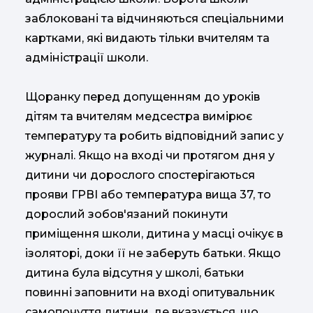
заблоковані та відчиняються спеціальними
картками, які видають тільки вчителям та
адміністрації школи.
Щоранку перед допущенням до уроків
дітям та вчителям медсестра вимірює
температуру та робить відповідний запис у
журналі. Якщо на вході чи протягом дня у
дитини чи дорослого спостерігаються
прояви ГРВІ або температура вища 37, то
дорослий зобов'язаний покинути
приміщення школи, дитина у масці очікує в
ізоляторі, доки її не заберуть батьки. Якщо
дитина була відсутня у школі, батьки
повинні заповнити на вході опитувальник
самопочуття дитини, де вказується, що