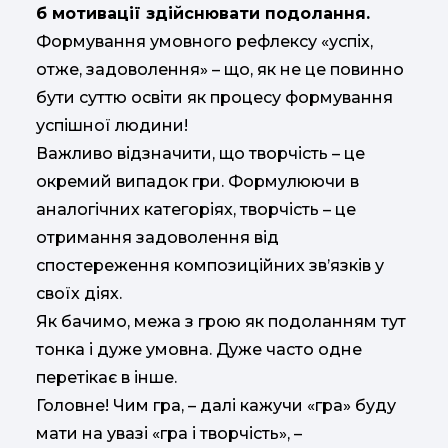
б мотивації здійснювати подолання.
Формування умовного рефлексу «успіх,
отже, задоволення» – що, як не це повинно
бути суттю освіти як процесу формування
успішної людини!
Важливо відзначити, що творчість – це
окремий випадок гри. Формулюючи в
аналогічних категоріях, творчість – це
отримання задоволення від
спостереження композиційних зв’язків у
своїх діях.
Як бачимо, межа з грою як подоланням тут
тонка і дуже умовна. Дуже часто одне
перетікає в інше.
Головне! Чим гра, – далі кажучи «гра» буду
мати на увазі «гра і творчість», –