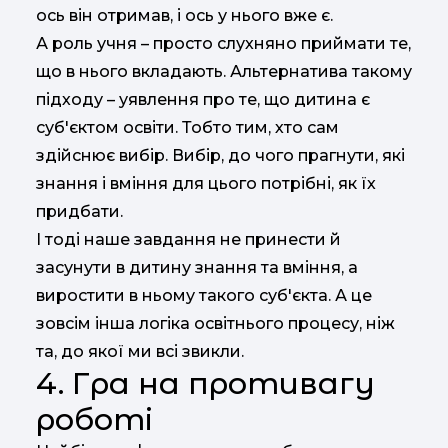
ось він отримав, і ось у нього вже є.
А роль учня – просто слухняно приймати те,
що в нього вкладають. Альтернатива такому
підходу – уявлення про те, що дитина є
суб'єктом освіти. Тобто тим, хто сам
здійснює вибір. Вибір, до чого прагнути, які
знання і вміння для цього потрібні, як їх
придбати.
І тоді наше завдання не принести й
засунути в дитину знання та вміння, а
виростити в ньому такого суб'єкта. А це
зовсім інша логіка освітнього процесу, ніж
та, до якої ми всі звикли.
4. Гра на противагу
роботі