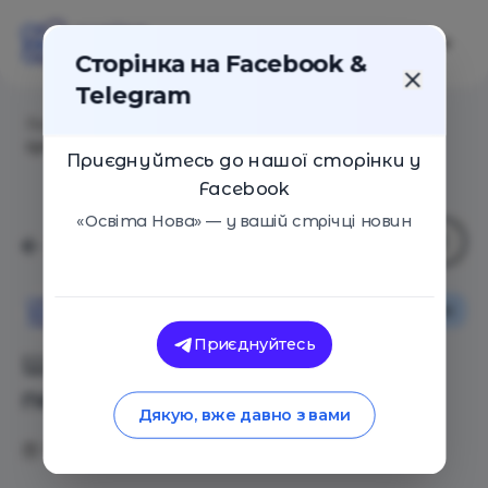
Сторінка на Facebook &
Telegram
Головна
/
Статті
/
Шість викликів, що стоять перед
сучасною освітою
Приєднуйтесь до нашої сторінки у
Facebook
«Освіта Нова» — у вашій стрічці новин
Освіта в Україні
Освіта Нова
Приєднуйтесь
Шість викликів, що стоять
перед сучасною освітою
Дякую, вже давно з вами
12.04.2021
3287
1