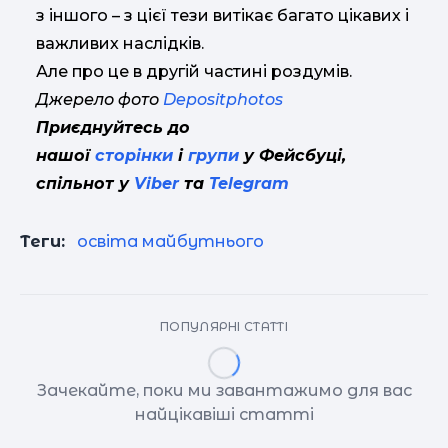
з іншого – з цієї тези витікає багато цікавих і
важливих наслідків.
Але про це в другій частині роздумів.
Джерело фото
Depositphotos
Приєднуйтесь до
нашої
сторінки
і
групи
у Фейсбуці,
спільнот у
Viber
та
Telegram
Теги:
освіта майбутнього
ПОПУЛЯРНІ СТАТТІ
Зачекайте, поки ми завантажимо для вас
найцікавіші статті