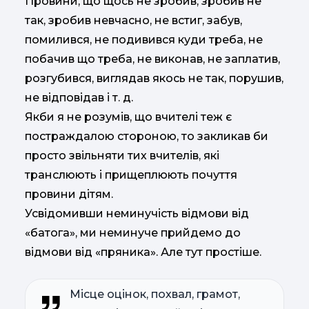
Провини, що щось не зробив, зробив не
так, зробив невчасно, не встиг, забув,
помилився, не подивився куди треба, не
побачив що треба, не виконав, не заплатив,
розгубився, виглядав якось не так, порушив,
не відповідав і т. д.
Якби я не розумів, що вчителі теж є
постраждалою стороною, то закликав би
просто звільняти тих вчителів, які
транслюють і прищеплюють почуття
провини дітям.
Усвідомивши неминучість відмови від
«батога», ми неминуче прийдемо до
відмови від «пряника». Але тут простіше.
Місце оцінок, похвал, грамот,