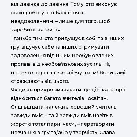
від дзвінка до дзвінка. Тому, хто виконує
свою роботу з небажанням і
невдоволенням, – лише для того, щоб
заробити на життя.
І ганьба тим, хто придушує в собі та в інших
гру, відучує себе та інших отримувати
задоволення від нічим необумовлених
проявів, від необов'язкових зусиль! Ні,
напевно перш за все співчуття їм! Вони самі
страждають від цього.
Як це не прикро визнавати, до цієї категорії
відноситься багато вчителів і освітян.
Слід віддати належне, хороший учитель
завжди вміє, – та й завжди вмів навіть в
жорсткі тоталітарні часи, – перетворити
навчання в гру та/або у творчість. Слава