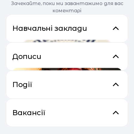
Зачекайте, поки ми завантажимо для вас
коментарі
Навчальні заклади
Дописи
Події
Прибутковий email маркетинг
04.05
Вакансії
Європейський колегіум
Не всі діти однакові. Чому
Викладач програмування та
«Європейський колегіум» - приватна школа,
Сезон прибуткових розсилок 2025