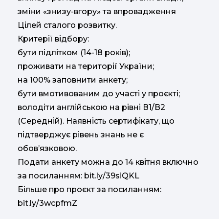
зміни «знизу-вгору» та впровадження
Цілей сталого розвитку.
Критерії відбору:
бути підлітком (14-18 років);
проживати на території України;
на 100% заповнити анкету;
бути вмотивованим до участі у проєкті;
володіти англійською на рівні В1/В2
(Середній). Наявність сертифікату, що
підтверджує рівень знань не є
обов’язковою.
Подати анкету можна до 14 квітня включно
за посиланням: bit.ly/39siQKL
Більше про проєкт за посиланням:
bit.ly/3wcpfmZ