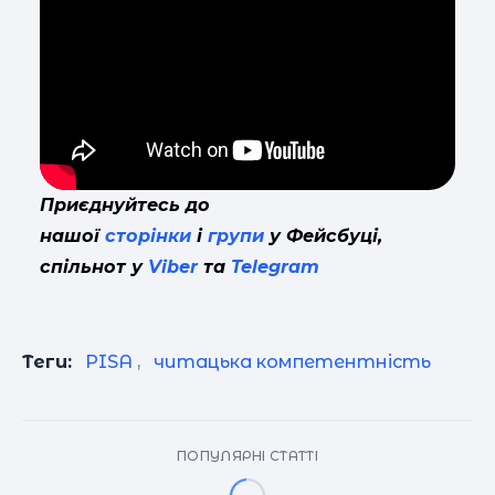
Приєднуйтесь до
нашої
сторінки
і
групи
у Фейсбуці,
спільнот у
Viber
та
Telegram
Теги:
PISA
,
читацька компетентність
ПОПУЛЯРНІ СТАТТІ