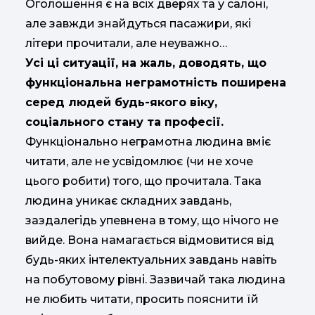
Оголошення є на всіх дверях та у салоні,
але завжди знайдуться пасажири, які
літери прочитали, але неуважно…
Усі ці ситуації, на жаль, доводять, що
функціональна неграмотність поширена
серед людей будь-якого віку,
соціального стану та професії.
Функціонально неграмотна людина вміє
читати, але не усвідомлює (чи не хоче
цього робити) того, що прочитала. Така
людина уникає складних завдань,
заздалегідь упевнена в тому, що нічого не
вийде. Вона намагається відмовитися від
будь-яких інтелектуальних завдань навіть
на побутовому рівні. Зазвичай така людина
не любить читати, просить пояснити їй