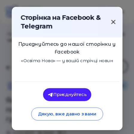
Сторінка на Facebook &
Telegram
Головна
/
Статті
/
Як і навіщо потрібно покращувати
читацьку грамотність
Приєднуйтесь до нашої сторінки у
Facebook
«Освіта Нова» — у вашій стрічці новин
Новини
Освіта Нова
Приєднуйтесь
Як і навіщо потрібно
покращувати читацьку
Дякую, вже давно з вами
грамотність
12.03.2021
5590
0