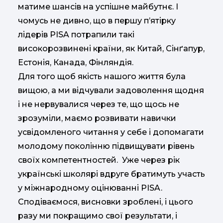
матиме шансів на успішне майбутнє. І
чомусь не дивно, що в першу п’ятірку
лідерів PISA потрапили такі
високорозвинені країни, як Китай, Сінґапур,
Естонія, Канада, Фінляндія.
Для того щоб якість нашого життя була
вищою, а ми відчували задоволення щодня
і не нервувалися через те, що щось не
зрозуміли, маємо розвивати навички
усвідомленого читання у себе і допомагати
молодому поколінню підвищувати рівень
своїх компетентностей. Уже через рік
українські школярі вдруге братимуть участь
у міжнародному оцінюванні PISA.
Сподіваємося, висновки зроблені, і цього
разу ми покращимо свої результати, і