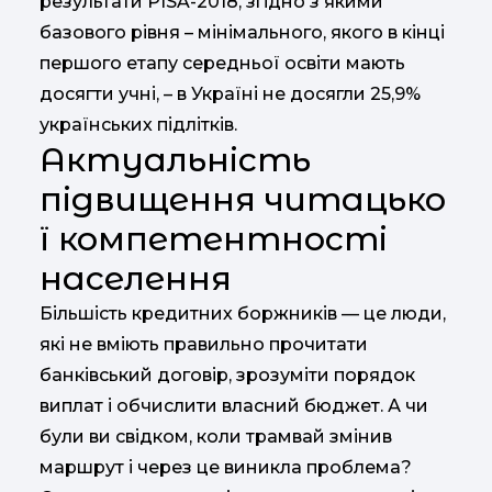
результати PISA-2018, згідно з якими
базового рівня – мінімального, якого в кінці
першого етапу середньої освіти мають
досягти учні, – в Україні не досягли 25,9%
українських підлітків.
Актуальність
підвищення читацько
ї компетентності
населення
Більшість кредитних боржників — це люди,
які не вміють правильно прочитати
банківський договір, зрозуміти порядок
виплат і обчислити власний бюджет. А чи
були ви свідком, коли трамвай змінив
маршрут і через це виникла проблема?