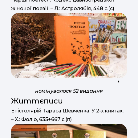
жіночої поезії. – Л.: Астролябія, 448 с.(с)
*
номінувалося 52 видання
Життєписи
Епістолярій Тараса Шевченка. У 2-х книгах.
– Х.: Фоліо, 635+667 с.(п)