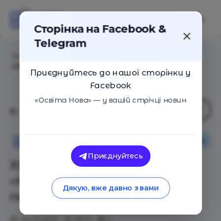
Сторінка на Facebook &
Telegram
Головна
/
Статті
/
ХХІІ всеукраїнський рейтинг
«Книжка року 2020» оголосив переможців
Приєднуйтесь до нашої сторінки у
Facebook
«Освіта Нова» — у вашій стрічці новин
Оглядові статті
Новини
Освіта Нова
Приєднуйтесь
ХХІІ всеукраїнський рейтинг
«Книжка року 2020» оголосив
Дякую, вже давно з вами
переможців
06.03.2021
2673
0