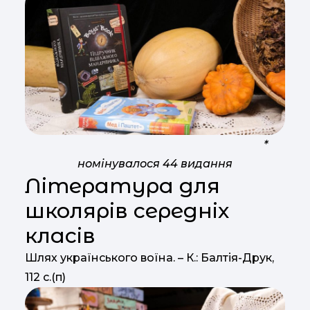
*
номінувалося 44 видання
Література для
школярів середніх
класів
Шлях українського воїна. – К.: Балтія-Друк,
112 с.(п)