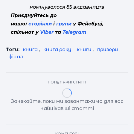
номінувалося 85 видавництв
Приєднуйтесь до
нашої
сторінки
і
групи
у Фейсбуці,
спільнот у
Viber
та
Telegram
Теги:
книга
,
книга року
,
книги
,
призери
,
фінал
ПОПУЛЯРНІ СТАТТІ
Зачекайте, поки ми завантажимо для вас
найцікавіші статті
КОМЕНТАРІ