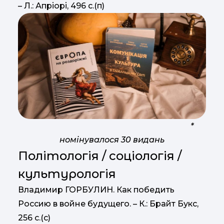
– Л.: Апріорі, 496 с.(п)
*
номінувалося 30 видань
Політологія / соціологія /
культурологія
Владимир ГОРБУЛИН. Как победить
Россию в войне будущего. – К.: Брайт Букс,
256 с.(с)