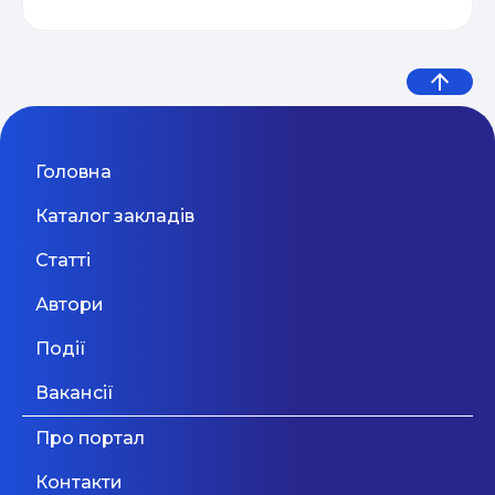
Не всі діти однакові. Чому
Вчитель подовженого дня,
Практичний онлайн-марафон
одним потрібен виклик, іншим
friend mentor в демократичну
04.05
“Святковий Email Boost”
Сімейний центр Minesvit
— похвала, а третім — час
школу
Одеса
31 Серпня 2026
подумати
Ми — сімейний онлайн-центр, який працює
Email Profit: Секрети розсилок, що
для дітей та батьків і використовує
Головна
Викладач дошкільної
04.05
індивідуальний підхід до кожного. З дітьми ми
продають
розвиваємо мислення, емоційний інтелект і
підготовки та молодших
Каталог закладів
лідерські навички через: • ігрові програми та
класів (Оболонь)
інтерактивні заняття • комфортні умови та
Київ
31 Серпня 2026
Статті
зручний час • навчання з професійними
Дивитися більше
психологами-менторами З батьками працюємо
Автори
через: • індивідуальні психологічні сесії •
Викладач програмування та
групову підтримку • блог та соцмережі для
Події
LEGO-конструювання для
глибшого розуміння себе і дитини Ми створили
54% українських підлітків
простір, де кожен член сім’ї має місце для
дошкільнят
Вакансії
Київ
31 Серпня 2026
зростання, підтримки й внутрішньої сили.
пережили кібербулінг: нове
Про портал
дослідження показало, що діти
Дивитися більше
Контакти
потрапляють у ...