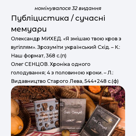
номінувалося 32 видання
Публіцистика / сучасні
мемуари
Олександр МИХЕД. «Я змішаю твою кров з
вугіллям». Зрозуміти український Схід. – К.:
Наш формат, 368 с.(п)
Олег СЕНЦОВ. Хроніка одного
голодування; 4 з половиною кроки. – Л.:
Видавництво Старого Лева, 544+248 с.(ф)