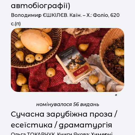
автобіографії)
Володимир ЄШКІЛЄВ. Каїн. – Х.: Фоліо, 620
с.(п)
*
номінувалося 56 видань
Сучасна зарубіжна проза /
есеїстика / драматургія
Ольга ТОКАРЧУК. Книги Якова; Химерні