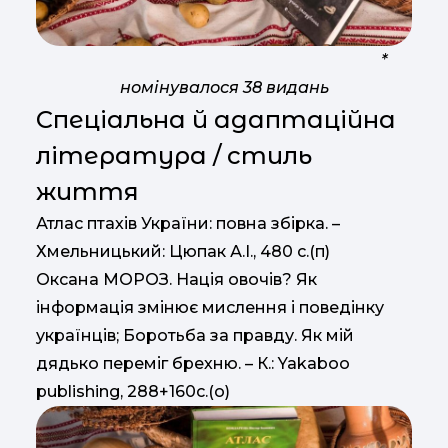
*
номінувалося 38 видань
Спеціальна й адаптаційна
література / стиль
життя
Атлас птахів України: повна збірка. –
Хмельницький: Цюпак А.І., 480 с.(п)
Оксана МОРОЗ. Нація овочів? Як
інформація змінює мислення і поведінку
українців; Боротьба за правду. Як мій
дядько переміг брехню. – К.: Yakaboo
publishing, 288+160с.(о)