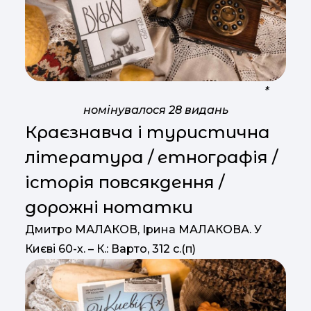
*
номінувалося 28 видань
Краєзнавча і туристична
література / етнографія /
історія повсякдення /
дорожні нотатки
Дмитро МАЛАКОВ, Ірина МАЛАКОВА. У
Києві 60-х. – К.: Варто, 312 с.(п)