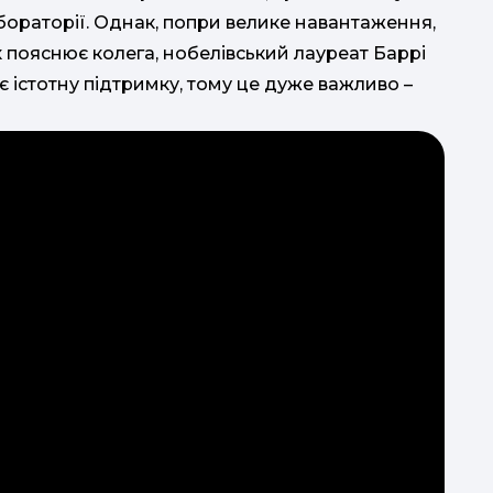
абораторії. Однак, попри велике навантаження,
к пояснює колега, нобелівський лауреат Баррі
від 2
 істотну підтримку, тому це дуже важливо –
ди
р
за
«