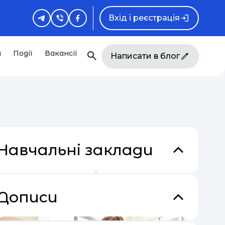
Вхід і реєстрація
и
Події
Вакансії
Написати в блог
Навчальні заклади
Дописи
кладки