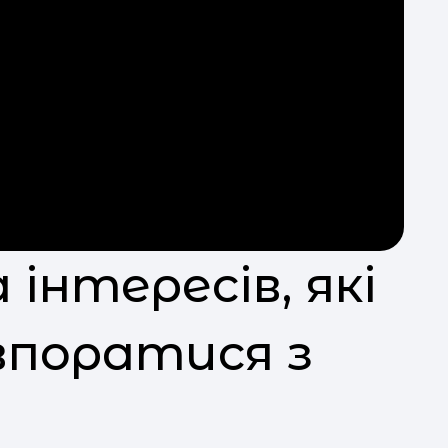
 інтересів, які
поратися з