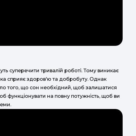
б
я
ро
уть суперечити тривалій роботі. Тому виникає
яка сприяє здоров'ю та добробуту. Однак
ало того, що сон необхідний, щоб залишатися
об функціонувати на повну потужність, щоб ви
садоч
леми.