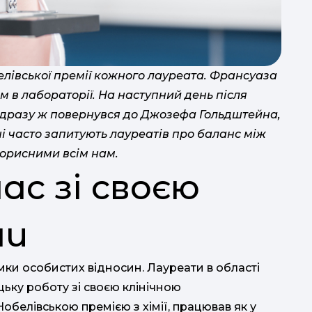
лівської премії кожного лауреата. Франсуаза
м в лабораторії. На наступний день після
дразу ж повернувся до Джозефа Гольдштейна,
і часто запитують лауреатів про баланс між
 корисними всім нам.
ас зі своєю
Мі
ми
мки особистих відносин. Лауреати в області
ьку роботу зі своєю клінічною
белівською премією з хімії, працював як у