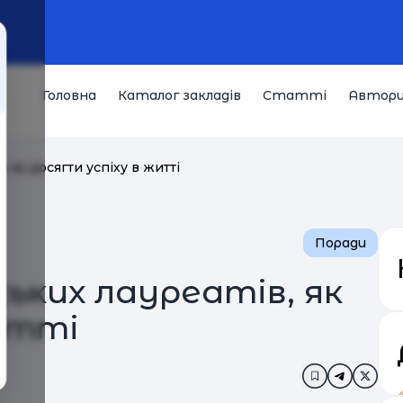
Головна
Каталог закладів
Статті
Автор
, як досягти успіху в житті
Поради
ських лауреатів, як
итті
Додати в за