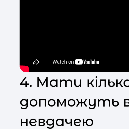
4. Мати кілька
допоможуть в
невдачею