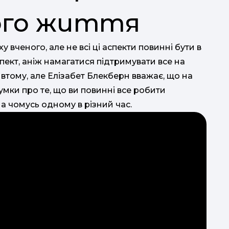
ого життя
к
ху вченого, але не всі ці аспекти повинні бути в
пект, аніж намагатися підтримувати все на
 втому, але Елізабет Блекберн вважає, що на
мки про те, що ви повинні все робити
а чомусь одному в різний час.