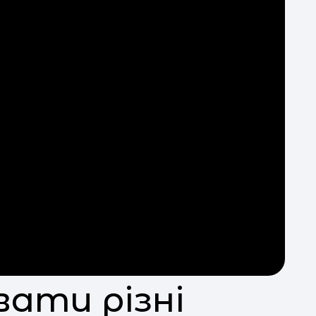
д
м
з
ді
к
з
скла
орг
вати різні