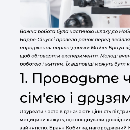
Важка робота була частиною шляху до Нобе
Барре-Сінуссі провела ранок перед весілля
народження першої доньки Майкл Браун ві
щоб обговорити експерименти. Молоді вчен
роботою і життям. Їх відповіді можуть бути
1. Проводьте ч
сім'єю і друзя
Лауреати часто відзначають цінність підтри
медицини кажуть, що поєднували дослідниц
зайнятістю. Браян Кобилка, нагороджений Но