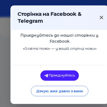
Про портал
Реклама
Контакти
Сторінка на Facebook &
Telegram
Приєднуйтесь до нашої сторінки у
Facebook
Головна
/
Статті
/
5 порад від Нобелівських лауреатів
«Освіта Нова» — у вашій стрічці новин
Освіта Нова
5 порад від Нобелів
Приєднуйтесь
досягти успіху в ж
Дякую, вже давно з вами
09.04.2021
2347
0