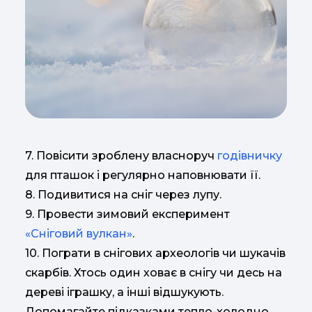
7. Повісити зроблену власноруч
годівничку
для пташок і регулярно наповнювати її.
8. Подивитися на сніг через лупу.
9. Провести зимовий експеримент
«Сніговий вулкан»
.
10. Пограти в снігових археологів чи шукачів
скарбів. Хтось один ховає в снігу чи десь на
дереві іграшку, а інші відшукують.
Допомагайте підказками тепло-холодно.