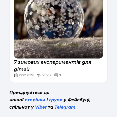
7 зимових експериментів для
дітей
27.12.2019
38507
0
Приєднуйтесь до
нашої
сторінки
і
групи
у Фейсбуці,
спільнот у
Viber
та
Telegram