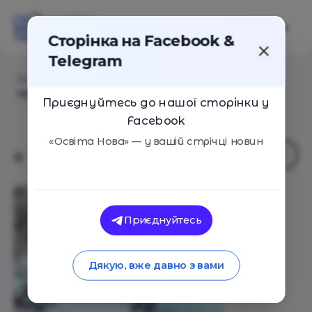
Сторінка на Facebook &
Telegram
Головна
/
Статті
/
14 ідей, як провести час на
прогулянці, коли є сніг
Приєднуйтесь до нашої сторінки у
Facebook
«Освіта Нова» — у вашій стрічці новин
Приєднуйтесь
Дякую, вже давно з вами