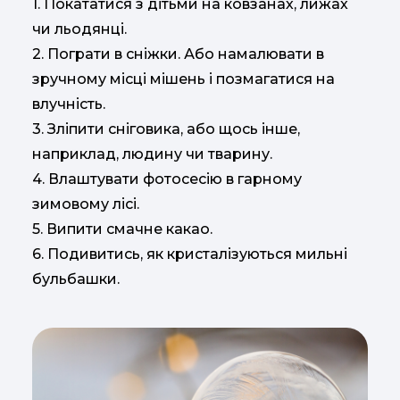
1. Покататися з дітьми на ковзанах, лижах
чи льодянці.
2. Пограти в сніжки. Або намалювати в
зручному місці мішень і позмагатися на
влучність.
3. Зліпити сніговика, або щось інше,
наприклад, людину чи тварину.
4. Влаштувати фотосесію в гарному
зимовому лісі.
5. Випити смачне какао.
6. Подивитись, як кристалізуються мильні
бульбашки.