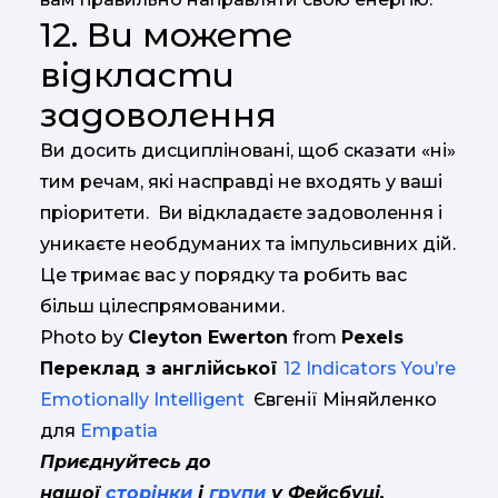
12. Ви можете
відкласти
задоволення
Ви досить дисципліновані, щоб сказати «ні»
тим речам, які насправді не входять у ваші
пріоритети. Ви відкладаєте задоволення і
уникаєте необдуманих та імпульсивних дій.
Це тримає вас у порядку та робить вас
більш цілеспрямованими.
Photo by
Cleyton Ewerton
from
Pexels
Переклад з англійської
12 Indicators You’re
Emotionally Intelligent
Євгенії Міняйленко
для
Empatia
Приєднуйтесь до
нашої
сторінки
і
групи
у Фейсбуці,