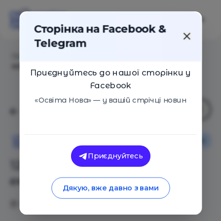
Сторінка на Facebook &
Telegram
Головна
/
Статті
/
12 показників розвиненого
емоційного інтелекту
Приєднуйтесь до нашої сторінки у
Facebook
«Освіта Нова» — у вашій стрічці новин
Основи
Оглядові статті
Освіта Нова
Приєднуйтесь
12 показників розвиненого
емоційного інтелекту
Дякую, вже давно з вами
19.01.2021
6270
1