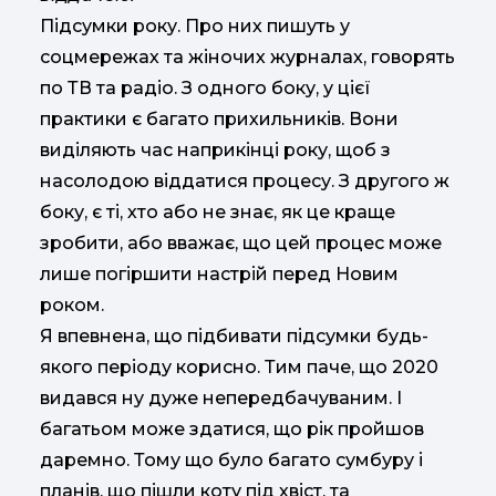
Підсумки року. Про них пишуть у
соцмережах та жіночих журналах, говорять
по ТВ та радіо. З одного боку, у цієї
практики є багато прихильників. Вони
виділяють час наприкінці року, щоб з
насолодою віддатися процесу. З другого ж
боку, є ті, хто або не знає, як це краще
зробити, або вважає, що цей процес може
лише погіршити настрій перед Новим
роком.
Я впевнена, що підбивати підсумки будь-
якого періоду корисно. Тим паче, що 2020
видався ну дуже непередбачуваним. І
багатьом може здатися, що рік пройшов
даремно. Тому що було багато сумбуру і
планів, що пішли коту під хвіст, та