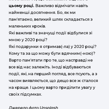
цьому році.
Важливо відмічати навіть
найменші досягнення. Бо, як ми
пам’ятаємо, великий шлях складається з
маленьких кроків.
Які важливі та значущі події відбулися зі
мною у 2020 році?
Які подарунки я отримав(-ла) у 2020 році?
Кому та за що можу бути вдячним(-ною)?
Варто пам’ятати про те, що насправді не
все від нас залежіть. Іноді відбуваються
події, які, на перший погляд, все псують, а з
часом виявляється, що дещо все ж сталося
на краще. І цьому варто приділити увагу у
своїх підсумках.
Джерело фото Unsplash