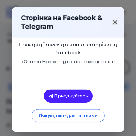
Сторінка на Facebook &
Telegram
Головна
/
Статті
/
Як підбити підсумки року? Маємо
ідею
Приєднуйтесь до нашої сторінки у
Facebook
«Освіта Нова» — у вашій стрічці новин
Як це працює
Освіта Нова
Приєднуйтесь
Як підбити підсумки року?
Маємо ідею
Дякую, вже давно з вами
20.12.2020
5102
0