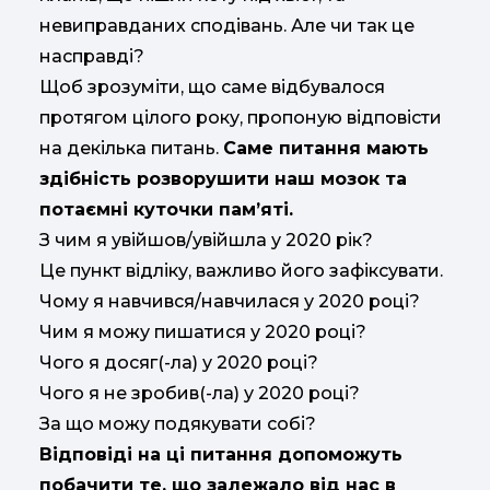
невиправданих сподівань. Але чи так це
насправді?
Щоб зрозуміти, що саме відбувалося
протягом цілого року, пропоную відповісти
на декілька питань.
Саме питання мають
здібність розворушити наш мозок та
потаємні куточки пам’яті.
З чим я увійшов/увійшла у 2020 рік?
Це пункт відліку, важливо його зафіксувати.
Чому я навчився/навчилася у 2020 році?
Чим я можу пишатися у 2020 році?
Чого я досяг(-ла) у 2020 році?
Чого я не зробив(-ла) у 2020 році?
За що можу подякувати собі?
Відповіді на ці питання допоможуть
побачити те, що залежало від нас в