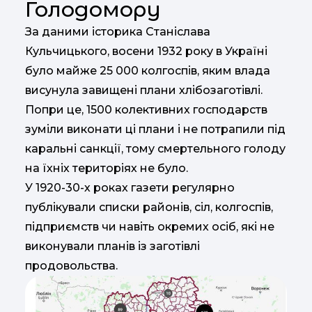
Голодомору
За даними історика Станіслава
Кульчицького, восени 1932 року в Україні
було майже 25 000 колгоспів, яким влада
висунула завищені плани хлібозаготівлі.
Попри це, 1500 колективних господарств
зуміли виконати ці плани і не потрапили під
каральні санкції, тому смертельного голоду
на їхніх територіях не було.
У 1920-30-х роках газети регулярно
публікували списки районів, сіл, колгоспів,
підприємств чи навіть окремих осіб, які не
виконували планів із заготівлі
продовольства.