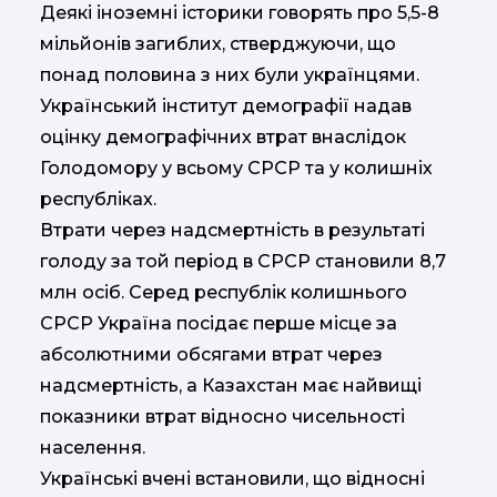
Деякі іноземні історики говорять про 5,5-8
мільйонів загиблих, стверджуючи, що
понад половина з них були українцями.
Український інститут демографії надав
оцінку демографічних втрат внаслідок
Голодомору у всьому СРСР та у колишніх
республіках.
Втрати через надсмертність в результаті
голоду за той період в СРСР становили 8,7
млн осіб. Серед республік колишнього
СРСР Україна посідає перше місце за
абсолютними обсягами втрат через
надсмертність, а Казахстан має найвищі
показники втрат відносно чисельності
населення.
Українські вчені встановили, що відносні