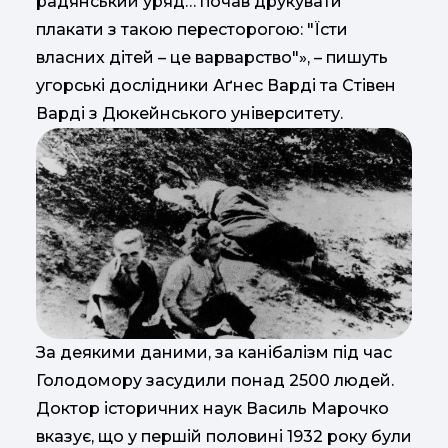
радянський уряд… почав друкувати
плакати з такою пересторогою: "Їсти
власних дітей – це варварство"», – пишуть
угорські дослідники Аґнес Варді та Стівен
Варді з Дюкейнського університету.
За деякими даними, за канібалізм під час
Голодомору засудили понад 2500 людей.
Доктор історичних наук Василь Марочко
вказує, що у першій половині 1932 року були