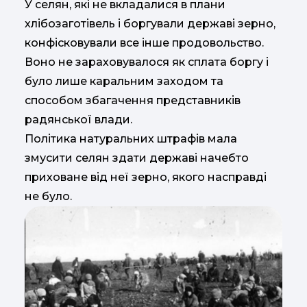
У селян, які не вкладалися в плани
хлібозаготівель і боргували державі зерно,
конфісковували все інше продовольство.
Воно не зараховувалося як сплата боргу і
було лише каральним заходом та
способом збагачення представників
радянської влади.
Політика натуральних штрафів мала
змусити селян здати державі начебто
приховане від неї зерно, якого насправді
не було.