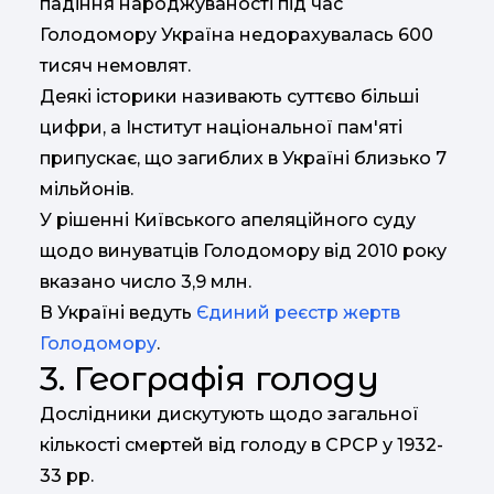
падіння народжуваності під час
Голодомору Україна недорахувалась 600
тисяч немовлят.
Деякі історики називають суттєво більші
цифри, а Інститут національної пам'яті
припускає, що загиблих в Україні близько 7
мільйонів.
У рішенні Київського апеляційного суду
щодо винуватців Голодомору від 2010 року
вказано число 3,9 млн.
В Україні ведуть
Єдиний реєстр жертв
Голодомору
.
3. Географія голоду
Дослідники дискутують щодо загальної
кількості смертей від голоду в СРСР у 1932-
33 рр.