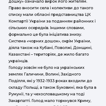
дошку» означало вирок його жителям.
Право вносити села і колективи до такого
списку мали обласні представництва ЦК
Компартії України за поданням районних і
сільських осередків. Іншими словами,
формально це була ініціатива знизу.
Система «чорних дошок», окрім України,
діяла також на Кубані, Поволжі, Донщині,
Казахстані – територіях, де жило багато
українців.
Голоду зовсім не було на українських
землях Галичини, Волині, Західного
Поділля, які у 1932-1933 роках входили до
складу Польщі, а також Буковині, яка була в
Румунії, та у чехословацькому на тоді
Закарпатті. Голод мало торкнувся Криму,