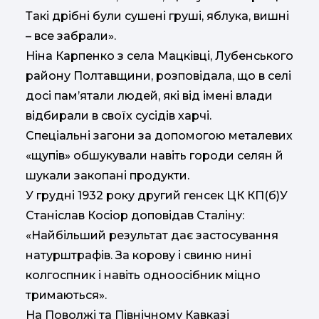
Такі дрібні були сушені груші, яблука, вишні
– все забрали».
Ніна Карпенко з села Мацківці, Лубенського
району Полтавщини, розповідала, що в селі
досі пам’ятали людей, які від імені влади
відбирали в своїх сусідів харчі.
Спеціальні загони за допомогою металевих
«щупів» обшукували навіть городи селян й
шукали закопані продукти.
У грудні 1932 року другий генсек ЦК КП(б)У
Станіслав Косіор доповідав Сталіну:
«Найбільший результат дає застосування
натурштрафів. За корову і свиню нині
колгоспник і навіть одноосібник міцно
тримаються».
На Поволжі та Північному Кавказі