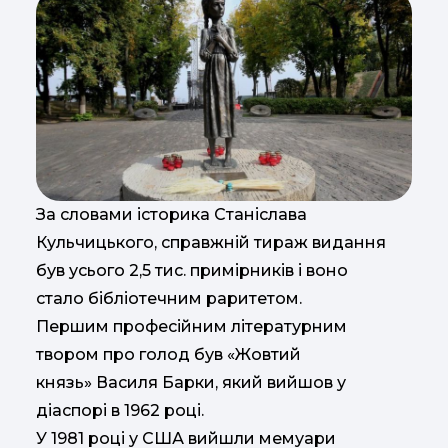
За словами історика Станіслава
Кульчицького, справжній тираж видання
був усього 2,5 тис. примірників і воно
стало бібліотечним раритетом.
Першим професійним літературним
твором про голод був «Жовтий
князь» Василя Барки, який вийшов у
діаспорі в 1962 році.
У 1981 році у США вийшли мемуари