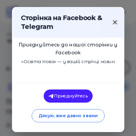
Сторінка на Facebook &
Telegram
Головна
/
Статті
/
Голодомор в Україні. 10 головних
фактів
Приєднуйтесь до нашої сторінки у
Facebook
«Освіта Нова» — у вашій стрічці новин
Новини
Освіта Нова
Приєднуйтесь
Голодомор в Україні. 10
головних фактів
Дякую, вже давно з вами
28.11.2020
6303
0