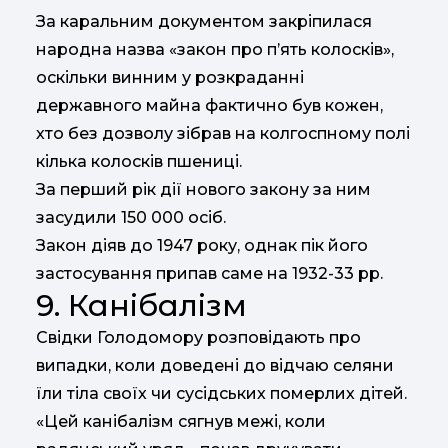
За каральним документом закріпилася
народна назва «закон про п’ять колосків»,
оскільки винним у розкраданні
державного майна фактично був кожен,
хто без дозволу зібрав на колгоспному полі
кілька колосків пшениці.
За перший рік дії нового закону за ним
засудили 150 000 осіб.
Закон діяв до 1947 року, однак пік його
застосування припав саме на 1932-33 рр.
9. Канібалізм
Свідки Голодомору розповідають про
випадки, коли доведені до відчаю селяни
їли тіла своїх чи сусідських померлих дітей.
«Цей канібалізм сягнув межі, коли