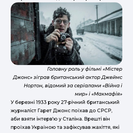
Головну роль у фільмі «Містер
Джонс» зіграв британський актор Джеймс
Нортон, відомий за серіалами «Війна і
мир» і «Макмафія»
У березні 1933 року 27-річний британський
журналіст Гарет Джонс поїхав до СРСР,
аби взяти інтерв'ю у Сталіна. Врешті він
проїхав Україною та зафіксував жахіття, які