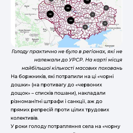
Голоду практично не було в регіонах, які не
належали до УРСР. На карті місця
найбільшої кількості масових поховань
На боржників, які потрапили на ці «чорні
дошки» (на противагу до «червоних
дощок» – списків пошани), накладали
різноманітні штрафи і санкції, аж до
прямих репресій проти цілих трудових
колективів.
У роки голоду потрапляння села на «чорну