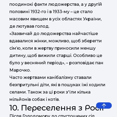
поодинокі факти людожерства, а у другій
половині 1932-го і в 1933-му – це стало
масовим явищем в усіх областях України,
де лютував голод.
«Зазвичай до людожерства найчастіше
вдавалися жінки, можливо, щоб зберегти
сім’ю, коли в жертву приносили меншу
дитину, щоб вижили старші. Особливо це
було у весняний період», – розповідає пан
Марочко.
Часто жертвами канібалізму ставали
безпритульні діти, які в пошуках їжі ходили
селами. Також за ці роки з'їли кілька
мільйонів собак і котів.
10. Переселення з Росії
Після Голодомору до спустошених сіл