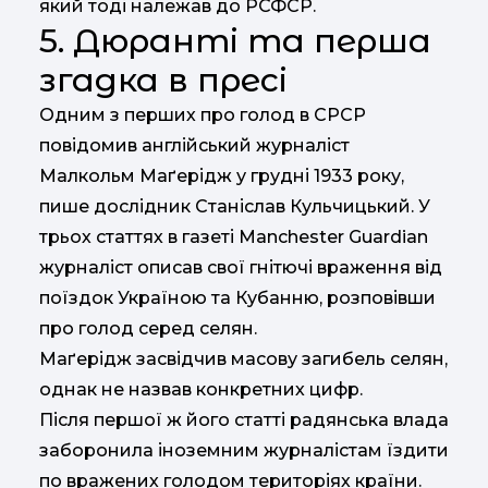
який тоді належав до РСФСР.
5. Дюранті та перша
згадка в пресі
Одним з перших про голод в СРСР
повідомив англійський журналіст
Малкольм Маґерідж у грудні 1933 року,
пише дослідник Станіслав Кульчицький. У
трьох статтях в газеті Manchester Guardian
журналіст описав свої гнітючі враження від
поїздок Україною та Кубанню, розповівши
про голод серед селян.
Маґерідж засвідчив масову загибель селян,
однак не назвав конкретних цифр.
Після першої ж його статті радянська влада
заборонила іноземним журналістам їздити
по вражених голодом територіях країни.