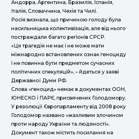
Андорра, Аргентина, Бразилія, Іспанія,
Італія, Словаччина, Чехія та Чилі.
Росія визнала, що причиною голоду була
насильницька колективізація, але від нього
постраждали багато регіонів СРСР.
«Ця трагедія не має і не може мати
міжнародно встановлених ознак геноциду
і не повинна бути предметом сучасних
політичних спекуляцій», – йдеться у заяві
Державної Думи РФ.
Слова «геноцид» немає в документах ООН,
ЮНЕСКО і ПАРЄ, присвячених Голодомору.
У резолюції Європарламенту від 2008 року
Голодомор названо »жахливим злочином
проти народу України та людяності».
Документ також містить посилання на