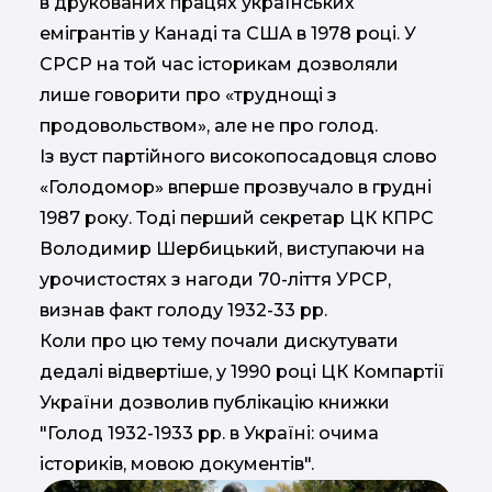
в друкованих працях українських
емігрантів у Канаді та США в 1978 році. У
СРСР на той час історикам дозволяли
лише говорити про «труднощі з
продовольством», але не про голод.
Із вуст партійного високопосадовця слово
«Голодомор» вперше прозвучало в грудні
1987 року. Тоді перший секретар ЦК КПРС
Володимир Шербицький, виступаючи на
урочистостях з нагоди 70-ліття УРСР,
визнав факт голоду 1932-33 рр.
Коли про цю тему почали дискутувати
дедалі відвертіше, у 1990 році ЦК Компартії
України дозволив публікацію книжки
"Голод 1932-1933 рр. в Україні: очима
істориків, мовою документів".