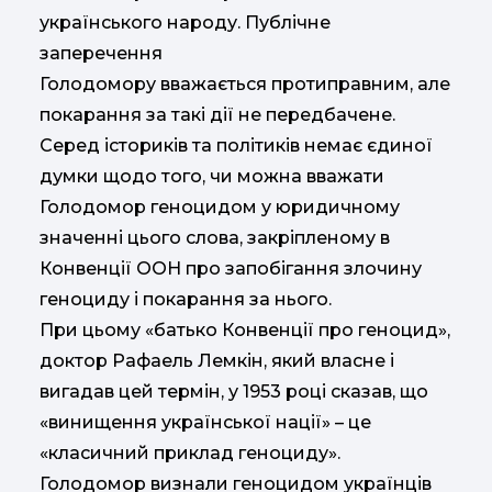
українського народу. Публічне
заперечення
Голодомору вважається протиправним, але
покарання за такі дії не передбачене.
Серед істориків та політиків немає єдиної
думки щодо того, чи можна вважати
Голодомор геноцидом у юридичному
значенні цього слова, закріпленому в
Конвенції ООН про запобігання злочину
геноциду і покарання за нього.
При цьому «батько Конвенції про геноцид»,
доктор Рафаель Лемкін, який власне і
вигадав цей термін, у 1953 році сказав, що
«винищення української нації» – це
«класичний приклад геноциду».
Голодомор визнали геноцидом українців