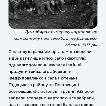
Діти збирають мерзлу картоплю на
колгоспному полі села Удачне Донецької
області. 1933 рік
Спочатку каральним органам дозволяли
відбирати лише м’ясо, сало і картоплю,
однак згодом вони взялися і за інші
продукти тривалого зберігання.
Федір Коваленко з села Лютенька
Гадяцького району на Полтавщині
розповідав: «У листопаді і грудні 1932 року
забрали все зерно, картоплю, все забрали,
навіть квасолю, і все те, що було на горищі.