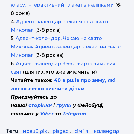
класу. Інтерактивний плакат з наліпками
(6-
8 років)
4.
Адвент-календар. Чекаємо на свято
Миколая
(3-8 років)
5.
Адвент-календар. Чекаю на свято
Миколая Адвент-календар. Чекаю на свято
Миколая
(3-8 роківв)
6.
Адвент-календар Квест-карта зимових
свят
(для тих, хто вже вміє читати)
Читайте також:
40 віршів про зиму, які
легко легко вивчити дітям
Приєднуйтесь до
нашої
сторінки
і
групи
у Фейсбуці,
спільнот у
Viber
та
Telegram
Теги:
новий рік
,
різдво
,
сім`я
,
календар
,