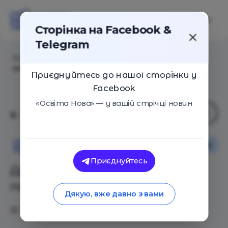
Сторінка на Facebook &
Telegram
Головна
/
Статті
/
Для школи чи для дому – готові
новорічні календарі
Приєднуйтесь до нашої сторінки у
Facebook
«Освіта Нова» — у вашій стрічці новин
Сім'я
Освіта Нова
Приєднуйтесь
Для школи чи для дому –
готові новорічні календарі
Дякую, вже давно з вами
30.11.2020
5374
0