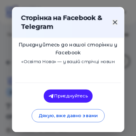
Сторінка на Facebook &
Telegram
Головна
/
Статті
/
7 ТРИЗ-задач с вариантами ответов
Приєднуйтесь до нашої сторінки у
Facebook
«Освіта Нова» — у вашій стрічці новин
Освіта Нова
Додаткова освіта для дітей
Приєднуйтесь
7 ТРИЗ-задач с вариантами
ответов
Дякую, вже давно з вами
24.11.2020
9696
0