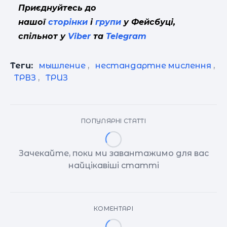
Приєднуйтесь до
нашої
сторінки
і
групи
у Фейсбуці,
спільнот у
Viber
та
Telegram
Теги:
мышление
,
нестандартне мислення
,
ТРВЗ
,
ТРИЗ
ПОПУЛЯРНІ СТАТТІ
Зачекайте, поки ми завантажимо для вас
найцікавіші статті
КОМЕНТАРІ