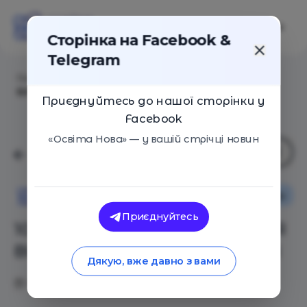
Сторінка на Facebook &
Telegram
Головна
/
Статті
/
10 МОБІЛЬНИХ ДОДАТКІВ ДЛЯ
ВИВЧЕННЯ ІНОЗЕМНОЇ МОВИ
Приєднуйтесь до нашої сторінки у
Facebook
«Освіта Нова» — у вашій стрічці новин
Поради
Освіта Нова
Приєднуйтесь
10 МОБІЛЬНИХ ДОДАТКІВ ДЛЯ
ВИВЧЕННЯ ІНОЗЕМНОЇ МОВИ
Дякую, вже давно з вами
03.07.2017
34489
0