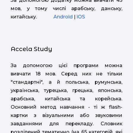
За допомогою додатку можна вивчати 45
мов, у тому числі арабську, данську,
китайську.
Android
|
iOS
Аccela Study
За допомогою цієї програми можна
вивчати 18 мов. Серед них не тільки
"стандартні", а й польська, румунська,
українська, турецька, грецька, японська,
арабська, китайська та корейська.
Основний метод навчання - ті ж flash-
картки з візуальними або звуковими
завданнями для перекладу. Словник
розділений тематично (на 65 категорій, які