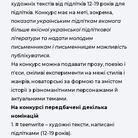
художніх текстів від підлітків 12-19 років для
підлітків. Конкурс має на меті, зокрема,
п
оказати українським підліткам якомога
більше якісної української підліткової
літератури та надати молодим
письменникам і письменницям можливість
публікуватися.
На конкурс можна подавати прозу, поезію і
п’єси, сміливі експерименти на межі стилів і
жанрів, новаторські за формою та змістом
історії з різноманітними персонажами й
актуальними темами.
На конкурсі передбачені декілька
номінацій
1. # teenwrite – художні тексти, написані
підлітками (12-19 років).