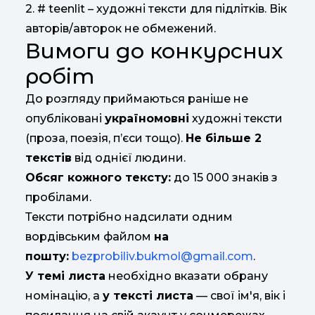
2. # teenlit – художні тексти для підлітків. Вік
авторів/авторок не обмежений.
Вимоги до конкурсних
робіт
До розгляду приймаються раніше не
опубліковані
україномовні
художні тексти
(проза, поезія, п’єси тощо).
Не більше 2
текстів
від однієї людини.
Обсяг кожного тексту:
до 15 000 знаків з
пробілами.
Тексти потрібно надсилати одним
вордівським файлом
на
пошту:
bezprobiliv.bukmol@gmail.com
.
У темі листа
необхідно вказати обрану
номінацію, а
у тексті листа
— свої ім'я, вік і