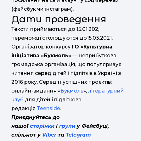
посилання на свій акаунт у соцмережах
(фейсбук чи інстаграм).
Дати проведення
Тексти приймаються до 15.01.202,
переможці оголошуются до15.03.2021.
Організатор конкурсу
ГО «
Культурна
ініціатива
«
Букмоль
»
— неприбуткова
громадська організація, що популяризує
читання серед дітей і підлітків в Україні з
2016 року. Серед її успішних проєктів:
онлайн-видання «
Букмоль
»,
літературний
клуб
для дітей і підліткова
редакція
Teenside
.
Приєднуйтесь до
нашої
сторінки
і
групи
у Фейсбуці,
спільнот у
Viber
та
Telegram