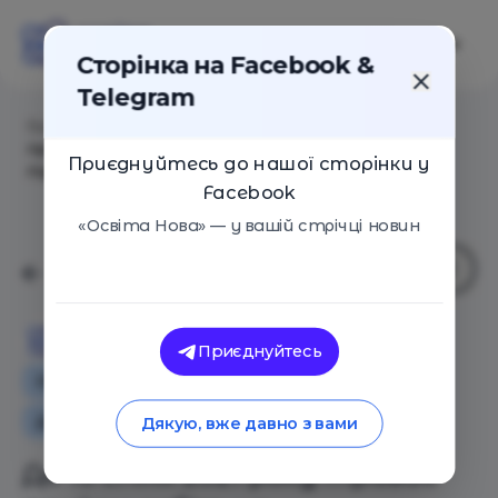
Сторінка на Facebook &
Telegram
Головна
/
Статті
/
До 15 січня 2021 року триває
прийом робіт на письменницький конкурс для
Приєднуйтесь до нашої сторінки у
підлітків «Без Пробілів»
Facebook
«Освіта Нова» — у вашій стрічці новин
Освіта Нова
Приєднуйтесь
Освіта в Україні
Додаткова освіта для дітей
Новини
Дякую, вже давно з вами
До 15 січня 2021 року триває