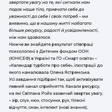
звертати увагу на те, які сигнали нам
подає наше тіло, привчати себе до
уважності до себе і своїх потреб – ми
виявимо, що в нашому житті набагато
більше ресурсу, радості й усвідомленості,
ніж нам здавалося.
Нижче ви знайдете результат співпраці
психологині з Дитячим фондом ООН
(ЮНІСЕФ) в Україні та ГО «Смарт освіта» –
«Календар турботи про себе», ілюстрації до
якого намалювала Олена Ястремська.
Усі завдання підібрані так, щоб активізувати
певний канал сприйняття. Канали ресурсу,
на які Світлана Ройз зазвичай звертає увагу,
– зір, слух, нюх, стосунки, рух, тілесні
відчуття, смак, інтелект (нові знання),