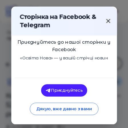
Сторінка на Facebook &
Telegram
Головна
/
Статті
/
Календар турботи про себе – 52
практики відновлення ресурсності
Приєднуйтесь до нашої сторінки у
Facebook
«Освіта Нова» — у вашій стрічці новин
Як це працює
Поради
Освіта Нова
Приєднуйтесь
Календар турботи про себе –
52 практики відновлення
Дякую, вже давно з вами
ресурсності
10.11.2020
34567
4