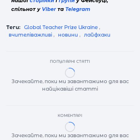
нашої
сторінки
і
групи
у Фейсбуці,
спільнот у
Viber
та
Telegram
Теги:
Global Teacher Prize Ukraine
,
вчителіважливі
,
новини
,
лайфхаки
ПОПУЛЯРНІ СТАТТІ
Зачекайте, поки ми завантажимо для вас
найцікавіші статті
КОМЕНТАРІ
Зачекайте, поки ми завантажимо для вас