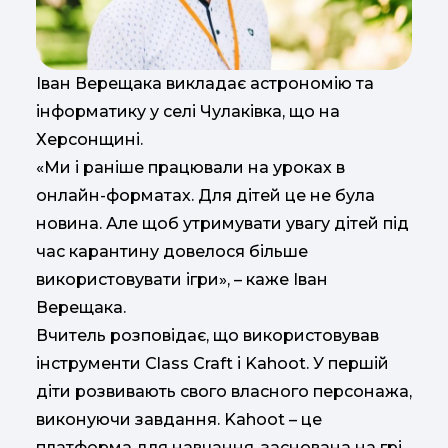
Іван Верещака викладає астрономію та
інформатику у селі Чулаківка, що на
Херсонщині.
«Ми і раніше працювали на уроках в
онлайн-форматах. Для дітей це не була
новина. Але щоб утримувати увагу дітей під
час карантину довелося більше
використовувати ігри», – каже Іван
Верещака.
Вчитель розповідає, що використовував
інструменти Class Сraft і Kahoot. У першій
діти розвивають свого власного персонажа,
виконуючи завдання. Kahoot – це
платформа для навчання, заснована на грі.