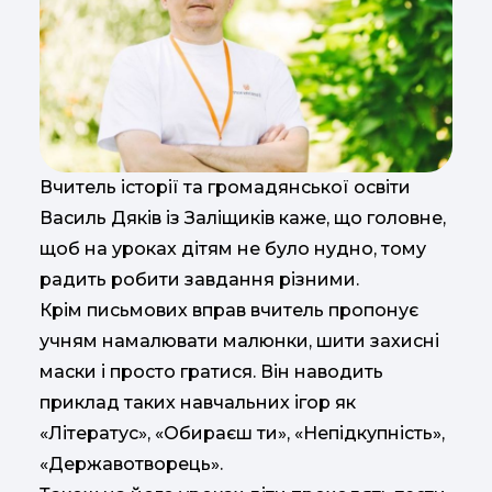
Вчитель історії та громадянської освіти
Василь Дяків із Заліщиків каже, що головне,
щоб на уроках дітям не було нудно, тому
радить робити завдання різними.
Крім письмових вправ вчитель пропонує
учням намалювати малюнки, шити захисні
маски і просто гратися. Він наводить
приклад таких навчальних ігор як
«Літератус», «Обираєш ти», «Непідкупність»,
«Державотворець».