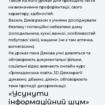
Також на його уроках діти проходять тести
на визначення профорієнтації, свого
характеру, здібностей.
Василь Дяків разом з учнями досліджували
безпеку і потенційні небезпеки дому
(холодильника, кухні, ванної, особливостей
побутової хімії), машини (чи є там аптечка,
вогнегасник).
На уроках пана Дякова учні дивляться та
обговорюють документальні фільми,
соціальні відео, вивчають онлайн-курс
«Громадянська освіта. 3D Демократії:
думаємо, дбаємо, діємо», обговорюють
теми протидії дискримінації.
«Усунути
інформаційний шум»