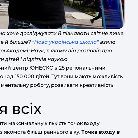
на хоче досліджувати й пізнавати світ не лише
е й більше? “
Нова українська школа”
взяла
ої Академії Наук, в якому він розповів про
На
и дітей і підлітків наукою
льний центр ЮНЕСКО з 25 регіональними
П
над 150 000 дітей. Тут вони мають можливість
в
ментальну роботу, розвивати креативність,
я всіх
ити максимальну кількість точок входу
із якомога більш раннього віку.
Точка входу в