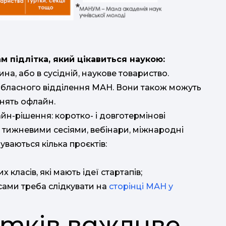
м підлітка, який цікавиться наукою:
ина, або в сусідній, наукове товариство.
 обласного відділення МАН. Вони також можуть
нять офлайн.
йн-рішення: коротко- і довготермінові
з тижневими сесіями, вебінари, міжнародні
ваються кілька проєктів:
 класів, які мають ідеї стартапів;
сами треба слідкувати на
сторінці МАН у
ітків важливе