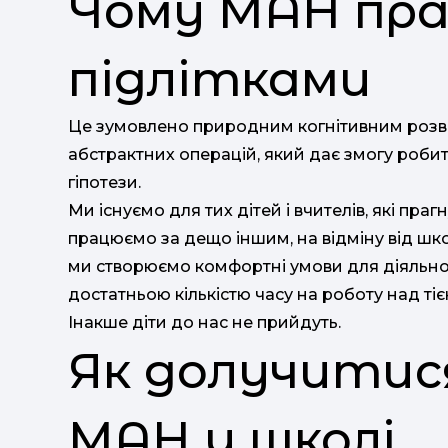
Чому МАН пра
підлітками
Це зумовлено природним когнітивним розви
абстрактних операцій, який дає змогу роби
гіпотези.
Ми існуємо для тих дітей і вчителів, які праг
працюємо за дещо іншим, на відміну від шко
ми створюємо комфортні умови для діяльнос
достатньою кількістю часу на роботу над т
Інакше діти до нас не прийдуть.
Як долучитис
МАН у школі