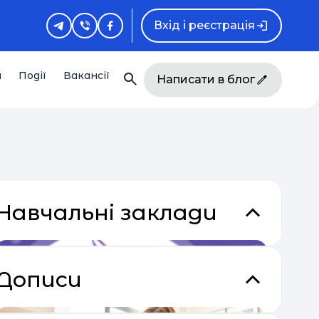
Вхід і реєстрація
и
Події
Вакансії
Написати в блог
Навчальні заклади
Дописи
кладки