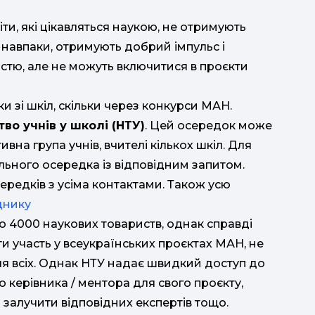
ти, які цікавляться наукою, не отримують
 навпаки, отримують добрий імпульс і
стю, але не можуть включитися в проєкти
ки зі шкіл, скільки через конкурси МАН.
во учнів у школі (НТУ)
. Цей осередок може
ивна група учнів, вчителі кількох шкіл. Для
льного осередка із відповідним запитом.
ередків з усіма контактами. Також усю
днику
о 4000 наукових товариств, однак справді
и участь у всеукраїнських проєктах МАН, не
ля всіх. Однак НТУ надає швидкий доступ до
 керівника / ментора для свого проєкту,
 залучити відповідних експертів тощо.