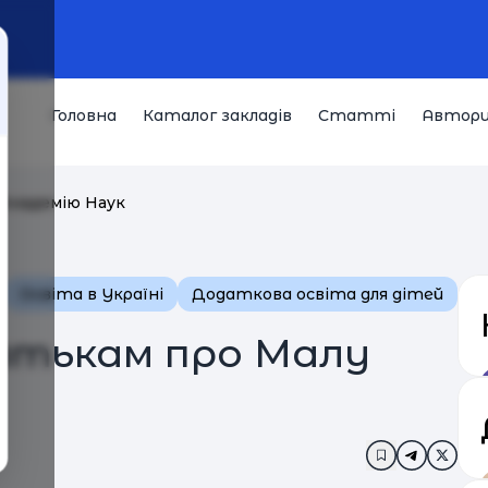
Головна
Каталог закладів
Статті
Автор
 Академію Наук
Освіта в Україні
Додаткова освіта для дітей
атькам про Малу
Додати в за