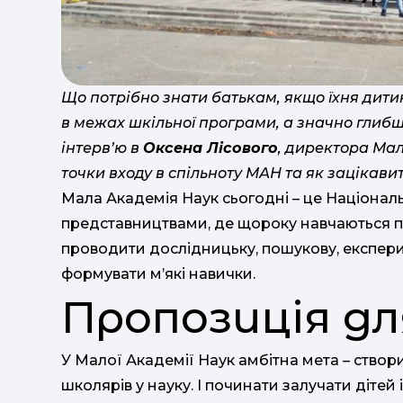
Що потрібно знати батькам, якщо їхня дити
в межах шкільної програми, а значно глибш
інтерв’ю в
Оксена Лісового
, директора Мал
точки входу в спільноту МАН та як зацікавит
Мала Академія Наук сьогодні – це Націона
представництвами, де щороку навчаються по
проводити дослідницьку, пошукову, експери
формувати м’які навички.
Пропозиція дл
У Малої Академії Наук амбітна мета – створ
школярів у науку. І починати залучати дітей 