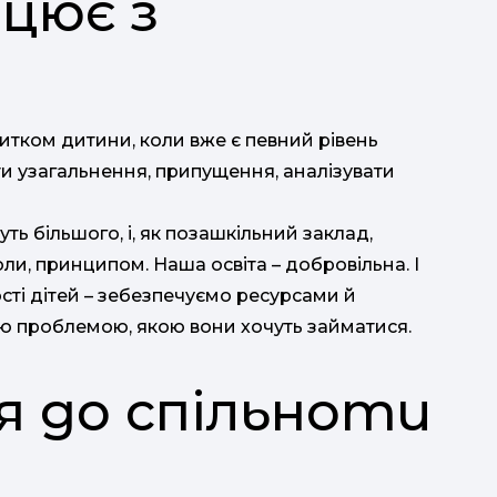
цює з
тком дитини, коли вже є певний рівень
ти узагальнення, припущення, аналізувати
нуть більшого, і, як позашкільний заклад,
ли, принципом. Наша освіта – добровільна. І
ті дітей – зебезпечуємо ресурсами й
ією проблемою, якою вони хочуть займатися.
я до спільноти