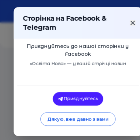
Про портал
Реклама
Контакти
Сторінка на Facebook &
Telegram
Приєднуйтесь до нашої сторінки у
Facebook
Головна
/
Статті
/
Що варто знати батькам про Малу
«Освіта Нова» — у вашій стрічці новин
Інтерв'ю
Освіта Нова
Що варто знати б
Приєднуйтесь
Академію Наук
Дякую, вже давно з вами
06.10.2020
3086
0