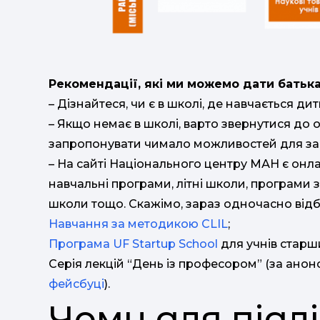
Рекомендації, які ми можемо дати батька
– Дізнайтеся, чи є в школі, де навчається дит
– Якщо немає в школі, варто звернутися до
запропонувати чимало можливостей для за
– На сайті Національного центру МАН є онла
навчальні програми, літні школи, програми 
школи тощо. Скажімо, зараз одночасно відбу
Навчання за методикою CLIL
;
Програма UF Startup School
для учнів старших
Серія лекцій “День із професором” (за анон
фейсбуці
).
Чому для підл