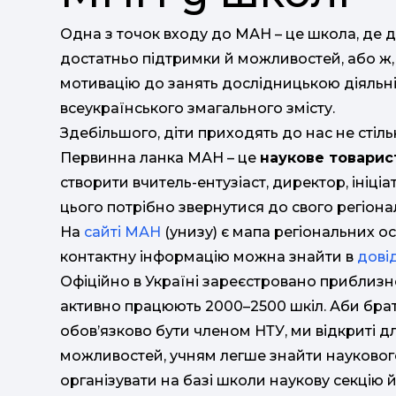
Одна з точок входу до МАН – це школа, де ді
достатньо підтримки й можливостей, або ж,
мотивацію до занять дослідницькою діяльні
всеукраїнського змагального змісту.
Здебільшого, діти приходять до нас не стіль
Первинна ланка МАН – це
наукове товарист
створити вчитель-ентузіаст, директор, ініціат
цього потрібно звернутися до свого регіона
На
сайті МАН
(унизу) є мапа регіональних ос
контактну інформацію можна знайти в
дові
Офіційно в Україні зареєстровано приблизн
активно працюють 2000–2500 шкіл. Аби брат
обов’язково бути членом НТУ, ми відкриті д
можливостей, учням легше знайти наукового
організувати на базі школи наукову секцію й