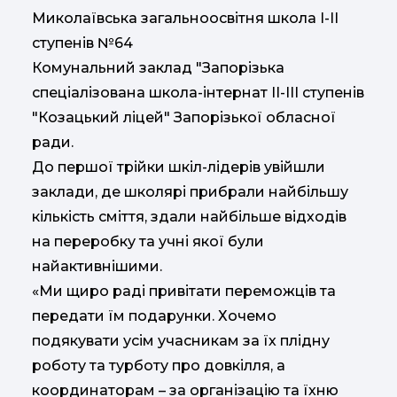
Миколаївська загальноосвітня школа І-ІІ
ступенів №64
Комунальний заклад "Запорізька
спеціалізована школа-інтернат ІІ-ІІІ ступенів
"Козацький ліцей" Запорізької обласної
ради.
До першої трійки шкіл-лідерів увійшли
заклади, де школярі прибрали найбільшу
кількість сміття, здали найбільше відходів
на переробку та учні якої були
найактивнішими.
«Ми щиро раді привітати переможців та
передати їм подарунки. Хочемо
подякувати усім учасникам за їх плідну
роботу та турботу про довкілля, а
координаторам – за організацію та їхню