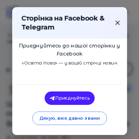
Сторінка на Facebook &
Telegram
Головна
/
Статті
/
Школярі України зібрали 54 тонни
сміття під час Всесвітнього дня прибирання
Приєднуйтесь до нашої сторінки у
Facebook
«Освіта Нова» — у вашій стрічці новин
Особистий досвід
Новини
Ганна Ваглай
Приєднуйтесь
Школярі України зібрали 54
тонни сміття під час
Дякую, вже давно з вами
Всесвітнього дня прибирання
28.09.2020
2656
0