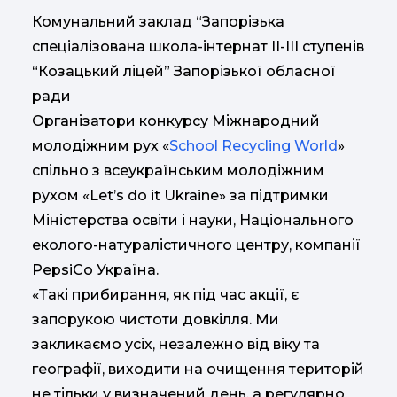
Комунальний заклад “Запорізька
спеціалізована школа-інтернат ІІ-ІІІ ступенів
“Козацький ліцей” Запорізької обласної
ради
Організатори конкурсу Міжнародний
молодіжним рух «
School Recycling World
»
спільно з всеукраїнським молодіжним
рухом «Let’s do it Ukraine» за підтримки
Міністерства освіти і науки, Національного
еколого-натуралістичного центру, компанії
PepsiCo Україна.
«Такі прибирання, як під час акції, є
запорукою чистоти довкілля. Ми
закликаємо усіх, незалежно від віку та
географії, виходити на очищення територій
не тільки у визначений день, а регулярно.