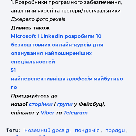
1. Розробники програмного забезпечення,
аналітики якості та тестери/тестувальники
Джерело фото pexels
Дивись також
Microsoft і LinkedIn розробили 10
безкоштовних онлайн-курсів для
опанування найпоширеніших
спеціальностей
51
найперспективніша
професія
майбутньо
го
Приєднуйтесь до
нашої
сторінки
і
групи
у Фейсбуці,
спільнот у
Viber
та
Telegram
Теги:
іноземний досвід
,
пандемія
,
поради
,