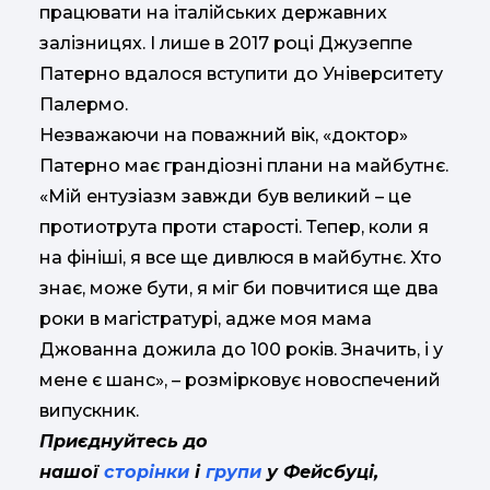
працювати на італійських державних
залізницях. І лише в 2017 році Джузеппе
Патерно вдалося вступити до Університету
Палермо.
Незважаючи на поважний вік, «доктор»
Патерно має грандіозні плани на майбутнє.
«Мій ентузіазм завжди був великий – це
протиотрута проти старості. Тепер, коли я
на фініші, я все ще дивлюся в майбутнє. Хто
знає, може бути, я міг би повчитися ще два
роки в магістратурі, адже моя мама
Джованна дожила до 100 років. Значить, і у
мене є шанс», – розмірковує новоспечений
випускник.
Приєднуйтесь до
нашої
сторінки
і
групи
у Фейсбуці,