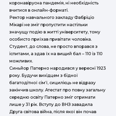
коронавірусна пандемія, ні необхідність
вчитися в онлайн-форматі.
Ректор навчального закладу Фабріціо
Мікарі не зміг пропустити настільки
значущу подію в житті університету, тому
особисто приїхав привітати чоловіка.
Студент, до слова, не просто впорався з
іспитами, а здав їх на вищий бал – 110 із 110
можливих.
Синьйор Патерно народився у вересні 1923
року. Будучи вихідцем з бідної
багатодітної сім’ї, сицилієць не відразу
закінчив школу. Атестат про повну загальну
середню освіту Патерно зміг отримати
лише у 31 рік. Вступу до ВНЗ завадила
Друга світова війна, після якої він почав