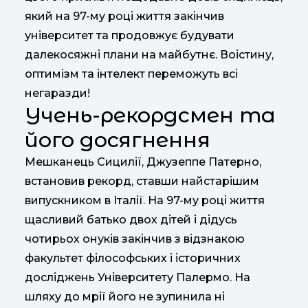
який на 97-му році життя закінчив
університет та продовжує будувати
далекосяжні плани на майбутнє. Воістину,
оптимізм та інтелект переможуть всі
негаразди!
Учень-рекордсмен та
його досягнення
Мешканець Сицилії, Джузеппе Патерно,
встановив рекорд, ставши найстарішим
випускником в Італії. На 97-му році життя
щасливий батько двох дітей і дідусь
чотирьох онуків закінчив з відзнакою
факультет філософських і історичних
досліджень Університету Палермо. На
шляху до мрії його не зупинила ні