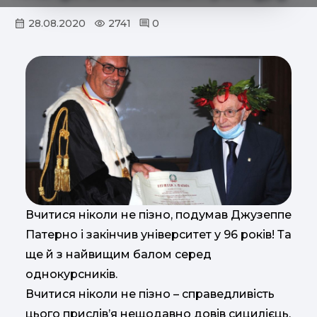
28.08.2020
2741
0
Вчитися ніколи не пізно, подумав Джузеппе
Патерно і закінчив університет у 96 років! Та
ще й з найвищим балом серед
однокурсників.
Вчитися ніколи не пізно – справедливість
цього прислів’я нещодавно довів сицилієць,