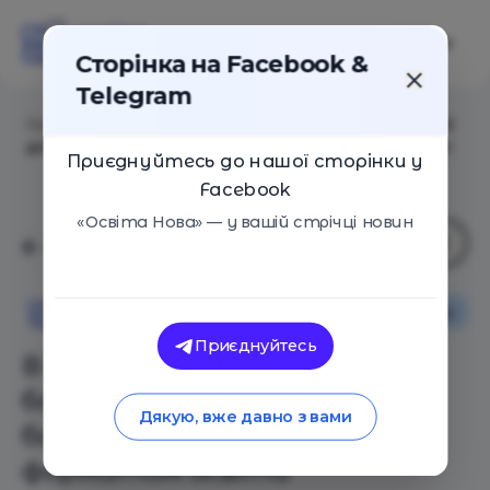
Сторінка на Facebook &
Telegram
Головна
/
Статті
/
В Україні запустили чат-бота, який
допоможе батькам визначитися з форматом освіти
Приєднуйтесь до нашої сторінки у
Facebook
«Освіта Нова» — у вашій стрічці новин
Новини
Освіта Нова
Приєднуйтесь
В Україні запустили чат-
бота, який допоможе
Дякую, вже давно з вами
батькам визначитися з
форматом освіти