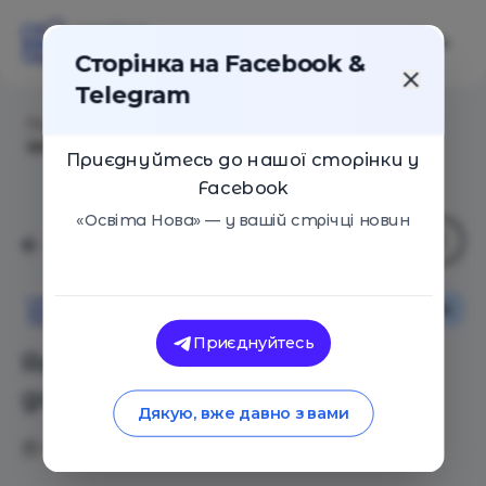
Сторінка на Facebook &
Telegram
Головна
/
Статті
/
Як навчити дітей робити добро:
ідеї для добрих справ
Приєднуйтесь до нашої сторінки у
Facebook
«Освіта Нова» — у вашій стрічці новин
Поради
Сім'я
Освіта Нова
Приєднуйтесь
Як навчити дітей робити
добро: ідеї для добрих справ
Дякую, вже давно з вами
07.08.2020
15305
0