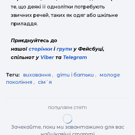
те, що деякі її однолітки потребують
звичних речей, таких як одяг або шкільне
приладдя.
Приєднуйтесь до
нашої
сторінки
і
групи
у Фейсбуці,
спільнот у
Viber
та
Telegram
Теги:
виховання
,
діти і батьки
,
молоде
покоління
,
сім`я
ПОПУЛЯРНІ СТАТТІ
Зачекайте, поки ми завантажимо для вас
найцікавіші статті