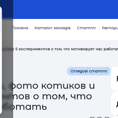
Головна
Каталог закладів
Статті
Автор
вызовы: 5 экспериментов о том, что мотивирует нас работа
Оглядові статті
, фото котиков и
ентов о том, что
работать