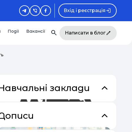
Вхід і реєстрація
и
Події
Вакансії
Написати в блог
ть
Навчальні заклади
Дописи