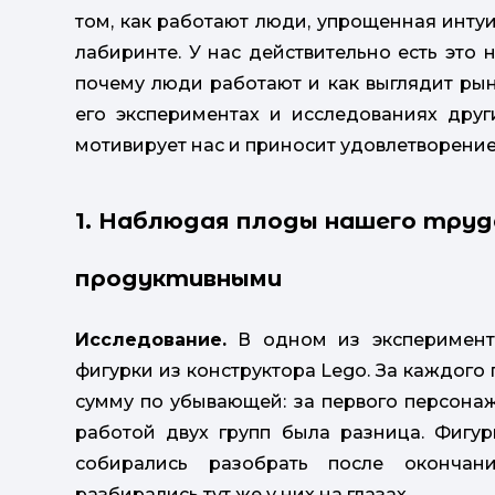
том, как работают люди, упрощенная интуиц
лабиринте. У нас действительно есть это
почему люди работают и как выглядит рыно
его экспериментах и исследованиях друг
мотивирует нас и приносит удовлетворение
1. Наблюдая плоды нашего труд
продуктивными
Исследование.
В одном из эксперименто
фигурки из конструктора Lego. За каждог
сумму по убывающей: за первого персонажа
работой двух групп была разница. Фигур
собирались разобрать после окончан
разбирались тут же у них на глазах.