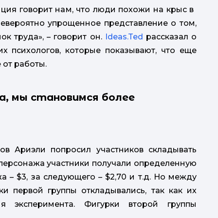
ия говорит нам, что люди похожи на крыс в ​​
 невероятно упрощенное представление о том,
к труда», – говорит он.
Ideas.Ted
рассказал о
их психологов, которые показывают, что еще
 от работы.
а, мы становимся более
душі. С
в Ариэли попросил участников складывать
о персонажа участники получали определенную
 – $3, за следующего – $2,70 и т.д. Но между
ки первой группы откладывались, так как их
ия эксперимента. Фигурки второй группы