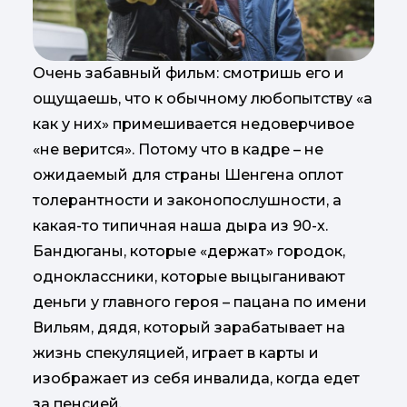
Очень забавный фильм: смотришь его и
ощущаешь, что к обычному любопытству «а
как у них» примешивается недоверчивое
«не верится». Потому что в кадре – не
ожидаемый для страны Шенгена оплот
толерантности и законопослушности, а
какая-то типичная наша дыра из 90-х.
Бандюганы, которые «держат» городок,
одноклассники, которые выцыганивают
деньги у главного героя – пацана по имени
Вильям, дядя, который зарабатывает на
жизнь спекуляцией, играет в карты и
изображает из себя инвалида, когда едет
за пенсией.