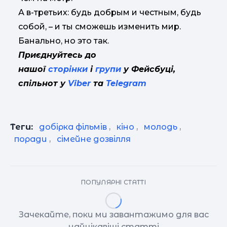
А в-третьих: будь добрым и честным, будь
собой, – и ты сможешь изменить мир.
Банально, но это так.
Приєднуйтесь до
нашої
сторінки
і
групи
у Фейсбуці,
спільнот у
Viber
та
Telegram
Теги:
добірка фільмів
,
кіно
,
молодь
,
поради
,
сімейне дозвілля
ПОПУЛЯРНІ СТАТТІ
Зачекайте, поки ми завантажимо для вас
найцікавіші статті