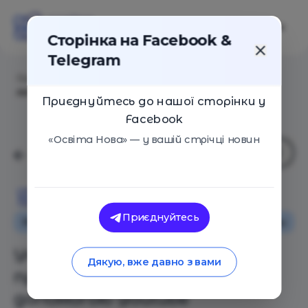
Сторінка на Facebook &
Telegram
Головна
/
Статті
/
Учитель-блогер: як проводити
лекції за допомогою Youtube
Приєднуйтесь до нашої сторінки у
Facebook
«Освіта Нова» — у вашій стрічці новин
Освіта Нова
Приєднуйтесь
Як це працює
Поради
Навчальні матеріали
Учитель-блогер: як
Дякую, вже давно з вами
проводити лекції за
допомогою Youtube