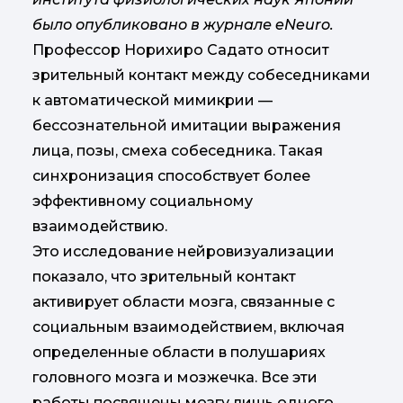
было опубликовано в журнале eNeuro.
Профессор Норихиро Садато относит
зрительный контакт между собеседниками
к автоматической мимикрии —
бессознательной имитации выражения
лица, позы, смеха собеседника. Такая
синхронизация способствует более
эффективному социальному
взаимодействию.
Это исследование нейровизуализации
показало, что зрительный контакт
активирует области мозга, связанные с
социальным взаимодействием, включая
определенные области в полушариях
головного мозга и мозжечка. Все эти
работы посвящены мозгу лишь одного