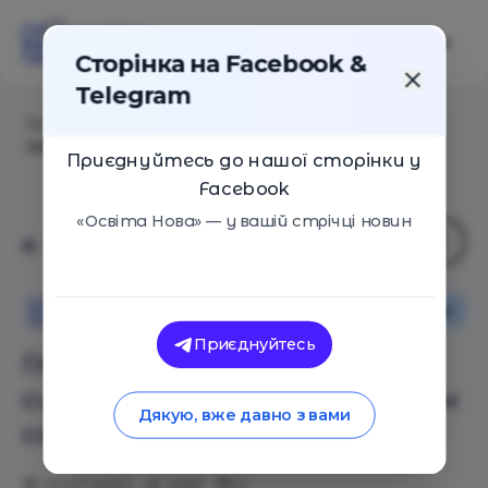
Сторінка на Facebook &
Telegram
Головна
/
Статті
/
Глаза в глаза: как
синхронизироваться с мозгом собеседника
Приєднуйтесь до нашої сторінки у
Facebook
«Освіта Нова» — у вашій стрічці новин
Як це працює
Освіта Нова
Приєднуйтесь
Глаза в глаза: как
синхронизироваться с мозгом
Дякую, вже давно з вами
собеседника
02.07.2020
3081
0