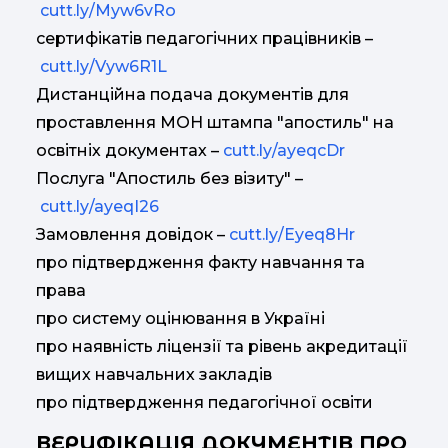
cutt.ly/Myw6vRo
сертифікатів педагогічних працівників –
cutt.ly/Vyw6R1L
Дистанційна подача документів для
проставлення МОН штампа "апостиль" на
освітніх документах –
cutt.ly/ayeqcDr
Послуга "Апостиль без візиту" –
cutt.ly/ayeqI26
Замовлення довідок –
cutt.ly/Eyeq8Hr
про підтвердження факту навчання та
права
про систему оцінювання в Україні
про наявність ліцензії та рівень акредитації
вищих навчальних закладів
про підтвердження педагогічної освіти
ВЕРИФІКАЦІЯ ДОКУМЕНТІВ ПРО