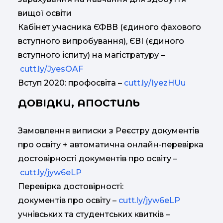
вищої освіти
Кабінет учасника ЄФВВ (єдиного фахового
вступного випробування), ЄВІ (єдиного
вступного іспиту) на магістратуру –
cutt.ly/JyesOAF
Вступ 2020: профосвіта –
cutt.ly/IyezHUu
ДОВІДКИ, АПОСТИЛЬ
Замовлення виписки з Реєстру документів
про освіту + автоматична онлайн-перевірка
достовірності документів про освіту –
cutt.ly/jyw6eLP
Перевірка достовірності:
документів про освіту –
cutt.ly/jyw6eLP
учнівських та студентських квитків –