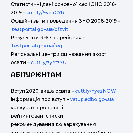
Статистичні дані основної сесії ЗНО 2016-
2019 –
cutt.ly/9yeaCYR
Офіційні звіти проведення ЗНО 2008-2019 –
testportal.gov.ua/ofzvit
Результати ЗНО по регіонах –
testportal.gov.ua/reg
Регіональні центри оцінювання якості
освіти –
cutt.ly/zyefz7U
АБІТУРІЄНТАМ
Вступ 2020: вища освіта –
cutt.ly/hyezNOW
Інформація про вступ –
vstup.edbo.gov.ua
конкурсні пропозиції
рейтинговані списки
рекомендування до зарахування
зарахування на навчання для здобуття