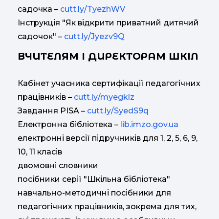
садочка –
cutt.ly/TyezhWV
Інструкція "Як відкрити приватний дитячий
садочок" –
cutt.ly/Jyezv9Q
ВЧИТЕЛЯМ І ДИРЕКТОРАМ ШКІЛ
Кабінет учасника сертифікації педагогічних
працівників –
cutt.ly/myegklz
Завдання PISA –
cutt.ly/SyedS9q
Електронна бібліотека –
lib.imzo.gov.ua
електронні версії підручників для 1, 2, 5, 6, 9,
10, 11 класів
двомовні словники
посібники серії "Шкільна бібліотека"
навчально-методичні посібники для
педагогічних працівників, зокрема для тих,