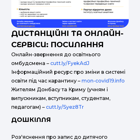
ДИСТАНЦІЙНІ ТА ОНЛАЙН-
СЕРВІСИ: ПОСИЛАННЯ
Онлайн-звернення до освітнього
омбудсмена –
cutt.ly/FyekAdJ
Інформаційний ресурс про зміни в системі
освіти під час карантину –
mon-covid19.info
Жителям Донбасу та Криму (учням і
випускникам, вступникам, студентам,
педагогам) –
cutt.ly/Syez8Tr
ДОШКІЛЛЯ
Роз'яснення про запис до дитячого