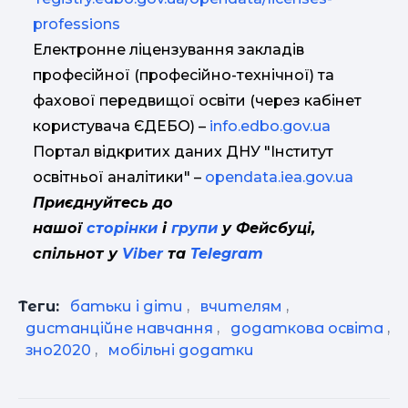
professions
Електронне ліцензування закладів
професійної (професійно-технічної) та
фахової передвищої освіти (через кабінет
користувача ЄДЕБО) –
info.edbo.gov.ua
Портал відкритих даних ДНУ "Інститут
освітньої аналітики" –
opendata.iea.gov.ua
Приєднуйтесь до
нашої
сторінки
і
групи
у Фейсбуці,
спільнот у
Viber
та
Telegram
Теги:
батьки і діти
,
вчителям
,
дистанційне навчання
,
додаткова освіта
,
зно2020
,
мобільні додатки