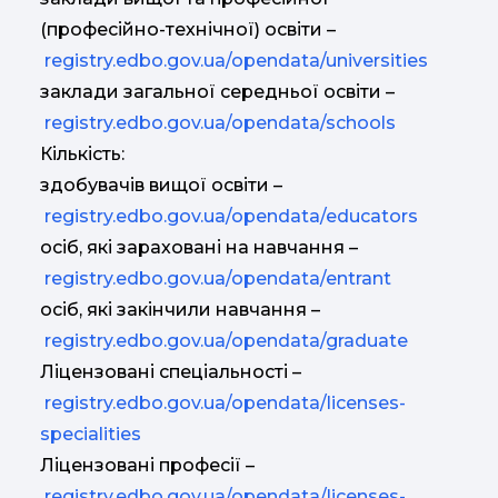
(професійно-технічної) освіти –
registry.edbo.gov.ua/opendata/universities
заклади загальної середньої освіти –
registry.edbo.gov.ua/opendata/schools
Кількість:
здобувачів вищої освіти –
registry.edbo.gov.ua/opendata/educators
осіб, які зараховані на навчання –
registry.edbo.gov.ua/opendata/entrant
осіб, які закінчили навчання –
registry.edbo.gov.ua/opendata/graduate
Ліцензовані спеціальності –
registry.edbo.gov.ua/opendata/licenses-
specialities
Ліцензовані професії –
registry.edbo.gov.ua/opendata/licenses-