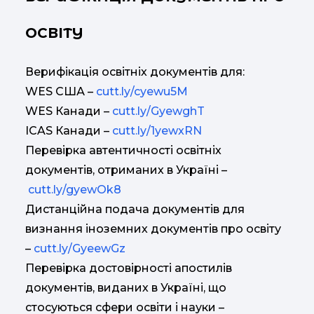
ОСВІТУ
Верифікація освітніх документів для:
WES США –
cutt.ly/cyewu5M
WES Канади –
cutt.ly/GyewghT
ICAS Канади –
cutt.ly/1yewxRN
Перевірка автентичності освітніх
документів, отриманих в Україні –
cutt.ly/gyewOk8
Дистанційна подача документів для
визнання іноземних документів про освіту
–
cutt.ly/GyeewGz
Перевірка достовірності апостилів
документів, виданих в Україні, що
стосуються сфери освіти і науки –