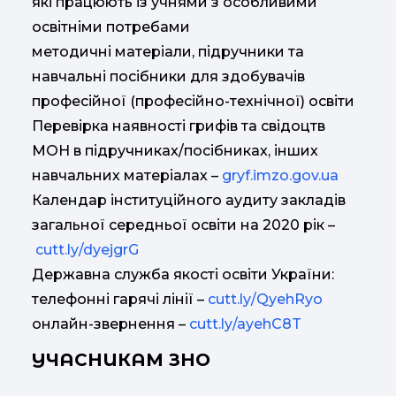
які працюють із учнями з особливими
освітніми потребами
методичні матеріали, підручники та
навчальні посібники для здобувачів
професійної (професійно-технічної) освіти
Перевірка наявності грифів та свідоцтв
МОН в підручниках/посібниках, інших
навчальних матеріалах –
gryf.imzo.gov.ua
Календар інституційного аудиту закладів
загальної середньої освіти на 2020 рік –
cutt.ly/dyejgrG
Державна служба якості освіти України:
телефонні гарячі лінії –
cutt.ly/QyehRyo
онлайн-звернення –
cutt.ly/ayehC8T
УЧАСНИКАМ ЗНО