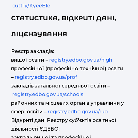
cutt.ly/KyeeE1e
СТАТИСТИКА, ВІДКРИТІ ДАНІ,
ЛІЦЕНЗУВАННЯ
Реєстр закладів:
вищої освіти –
registry.edbo.gov.ua/high
професійної (професійно-технічної) освіти
–
registry.edbo.gov.ua/prof
закладів загальної середньої освіти –
registry.edbo.gov.ua/schools
районних та місцевих органів управління у
сфері освіти –
registry.edbo.gov.ua/ruo
Відкриті дані Реєстру суб'єктів освітньої
діяльності ЄДЕБО:
заклади вищої та професійної