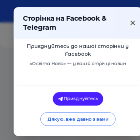
Про портал
Реклама
Контакти
Сторінка на Facebook &
Telegram
Приєднуйтесь до нашої сторінки у
Facebook
Головна
/
Статті
/
Відео: Любомир Остапів про фіна
«Освіта Нова» — у вашій стрічці новин
Освіта Нова
Відео: Любомир Ост
Приєднуйтесь
грамотність та с
Дякую, вже давно з вами
11.06.2020
5348
0