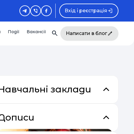
Вхід і реєстрація
и
Події
Вакансії
Написати в блог
Навчальні заклади
Дописи
кладки