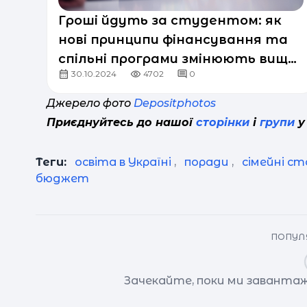
Гроші йдуть за студентом: як
нові принципи фінансування та
спільні програми змінюють вищу
30.10.2024
4702
0
освіту в Україні
Джерело фото
Depositphotos
Приєднуйтесь до нашої
сторінки
і
групи
у
Теги:
освіта в Україні
,
поради
,
сімейні с
бюджет
ПОПУЛЯ
Зачекайте, поки ми завантаж