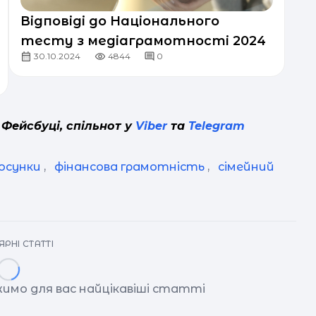
Відповіді до Національного
тесту з медіаграмотності 2024
30.10.2024
4844
0
 Фейсбуці, спільнот у
Viber
та
Telegram
тосунки
,
фінансова грамотність
,
сімейний
РНІ СТАТТІ
имо для вас найцікавіші статті