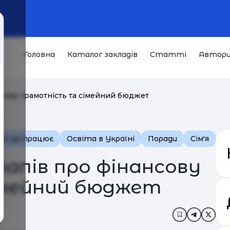
Головна
Каталог закладів
Статті
Автор
нсову грамотність та сімейний бюджет
Як це працює
Освіта в Україні
Поради
Сім'я
апів про фінансову
імейний бюджет
Додати в за