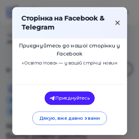
Сторінка на Facebook &
Telegram
Головна
/
Статті
/
Как один год учёбы может быть
равен шести
Приєднуйтесь до нашої сторінки у
Facebook
«Освіта Нова» — у вашій стрічці новин
Освіта Нова
Приєднуйтесь
Особистий досвід
Освіта в Україні
Іноземний досвід
Дякую, вже давно з вами
Как один год учёбы может
быть равен шести