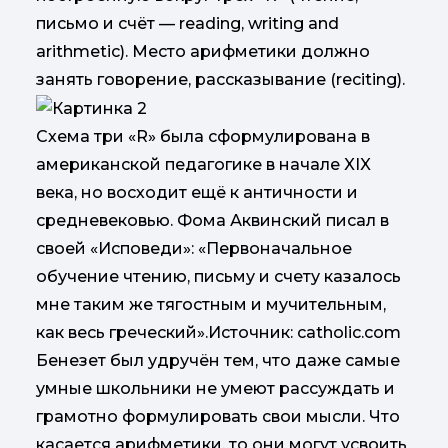
письмо и счёт — reading, writing and
arithmetic). Место арифметики должно
занять говорение, рассказывание (reciting).
Схема три «R» была сформулирована в
американской педагогике в начале XIX
века, но восходит ещё к античности и
средневековью. Фома Аквинский писал в
своей «Исповеди»: «Первоначальное
обучение чтению, письму и счету казалось
мне таким же тягостным и мучительным,
как весь греческий».Источник: catholic.com
Бенезет был удручён тем, что даже самые
умные школьники не умеют рассуждать и
грамотно формулировать свои мысли. Что
касается арифметики, то они могут усвоить