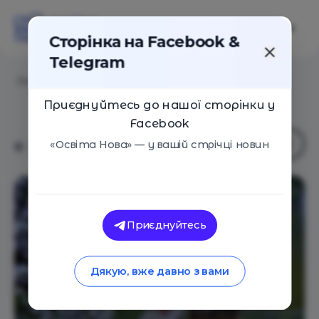
Сторінка на Facebook &
Telegram
Головна
/
Статті
/
7 відео для дітей про вишиванку
Приєднуйтесь до нашої сторінки у
Facebook
«Освіта Нова» — у вашій стрічці новин
Приєднуйтесь
Дякую, вже давно з вами