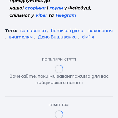
Приєднуйтесь до
нашої
сторінки
і
групи
у Фейсбуці,
спільнот у
Viber
та
Telegram
Теги:
вишиванка
,
батьки і діти
,
виховання
,
вчителям
,
День Вишиванки
,
сім`я
ПОПУЛЯРНІ СТАТТІ
Зачекайте, поки ми завантажимо для вас
найцікавіші статті
КОМЕНТАРІ