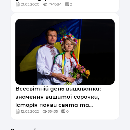
21.05.2020
474884
2
Всесвітній день вишиванки:
значення вишитої сорочки,
історія появи свята та
12.05.2022
35435
0
традиції