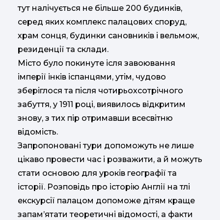
тут налічується не більше 200 будинків,
серед яких комплекс палацових споруд,
храм сонця, будинки сановників і вельмож,
резиденції та склади.
Місто було покинуте ісля завоювання
імперії інків іспанцями, утім, чудово
зберіглося та після чотирьохсотрічного
забуття, у 1911 році, виявилось відкритим
знову, з тих пір отримавши всесвітню
відомість.
Запропоновані тури допоможуть не лише
цікаво провести час і розважити, а й можуть
стати основою для уроків географії та
історії. Розповідь про історію Англії на тлі
екскурсії палацом допоможе дітям краще
запам’ятати теоретичні відомості, а факти