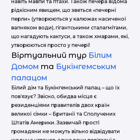
навіть мавпи та птахи. Також печера відома
рідкісним явищем, що зветься «печерні
перли» (утворюються у калюжах насиченої
вапняком води), гігантськими сталагмітами,
що нагадують кактуси, а також хмарами, які,
утворюються просто у печері!
Віртуальний тур
Білим
Домом
та
Букінгемським
палацом
Білий дім та Букінгемський палац – що їх
пов’язує? Звісно, обидва місця є
резиденціями правителів двох країн
великої сімки – Британії та Сполучених
Штатів Америки. Зазвичай прості
громадяни не можуть вільно відвідувати