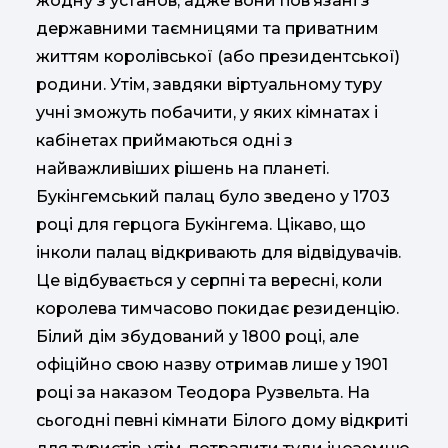
жодну з установ, адже вони пов’язані з
державними таємницями та приватним
життям королівської (або президентської)
родини. Утім, завдяки віртуальному туру
учні зможуть побачити, у яких кімнатах і
кабінетах приймаються одні з
найважливіших рішень на планеті.
Букінгемський палац було зведено у 1703
році для герцога Букінгема. Цікаво, що
інколи палац відкривають для відвідувачів.
Це відбувається у серпні та вересні, коли
королева тимчасово покидає резиденцію.
Білий дім збудований у 1800 році, але
офіційно свою назву отримав лише у 1901
році за наказом Теодора Рузвельта. На
сьогодні певні кімнати Білого дому відкриті