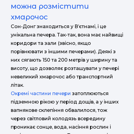
можна розмістити
хмарочос
Сон-Донг знаходиться у В’єтнамі, і це
унікальна печера. Так-так, вона має найвищі
коридори та зали (звісно, якщо
порівнювати з іншими печерами). Деякі з
них сягають 150 та 200 метрів у ширину та
висоту, що дозволяє розташувати у печері
невеликий хмарочос або транспортний
літак.
Окремі частини печери
затоплюються
підземною рікою у період дощів, а у інших
вапнякове склепіння обвалилося, тож
через світловий колодязь всередину
проникає сонце, вода, насіння рослин і