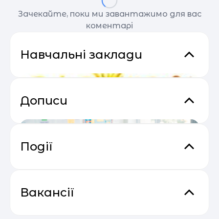
Зачекайте, поки ми завантажимо для вас
коментарі
Навчальні заклади
Дописи
Події
Прибутковий email маркетинг
04.05
Вакансії
Ліцей "Дивосвіт" на Південному
МОН оприлюднило
Викладач програмування та