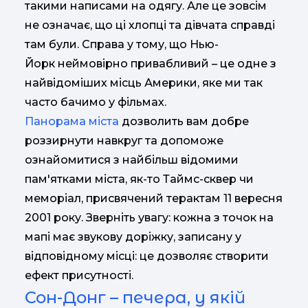
такими написами на одягу. Але це зовсім
не означає, що ці хлопці та дівчата справді
там були. Справа у тому, що Нью-
Йорк неймовірно привабливий – це одне з
найвідоміших місць Америки, яке ми так
часто бачимо у фільмах.
Панорама міста
дозволить вам добре
роззирнути навкруг та допоможе
ознайомитися з найбільш відомими
пам'ятками міста, як-то Таймс-сквер чи
меморіал, присвячений терактам 11 вересня
2001 року. Зверніть увагу: кожна з точок на
мапі має звукову доріжку, записану у
відповідному місці: це дозволяє створити
ефект присутності.
Сон-Донг – печера, у якій