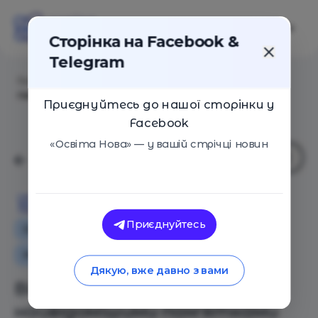
Сторінка на Facebook &
Telegram
Головна
/
Статті
/
Віртуальні тури найвідомішими
пам’ятками світу
Приєднуйтесь до нашої сторінки у
Facebook
«Освіта Нова» — у вашій стрічці новин
Освіта Нова
Приєднуйтесь
Оглядові статті
Сім'я
Навчальні матеріали
Дякую, вже давно з вами
Віртуальні тури
найвідомішими пам’ятками