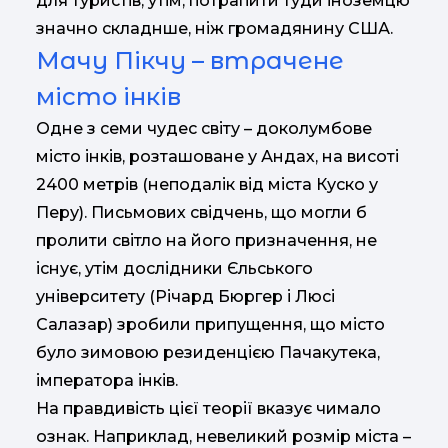
для туристів, утім, потрапити туди іноземцю
значно складнше, ніж громадянину США.
Мачу Пікчу – втрачене
місто інків
Одне з семи чудес світу – доколумбове
місто інків, розташоване у Андах, на висоті
2400 метрів (неподалік від міста Куско у
Перу). Письмових свідчень, що могли б
пролити світло на його призначення, не
існує, утім дослідники Єльського
університету (Річард Бюргер і Люсі
Салазар) зробили припущення, що місто
було зимовою резиденцією Пачакутека,
імператора інків.
На правдивість цієї теорії вказує чимало
ознак. Наприклад, невеликий розмір міста –