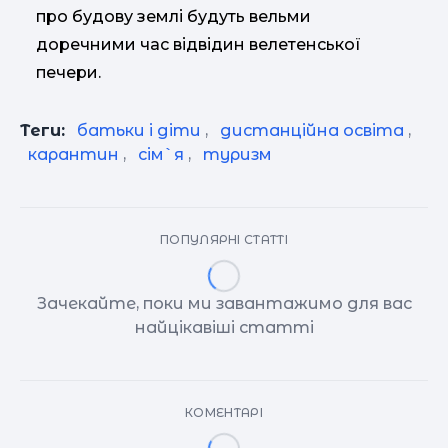
про будову землі будуть вельми
доречними час відвідин велетенської
печери.
Теги:
батьки і діти
,
дистанційна освіта
,
карантин
,
сім`я
,
туризм
ПОПУЛЯРНІ СТАТТІ
Зачекайте, поки ми завантажимо для вас
найцікавіші статті
КОМЕНТАРІ