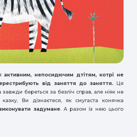
ня
активним, непосидючим дтітям, котрі не
ерестрибують від заняття до заняття.
Ця
 завжди береться за безліч справ, але ніяк не
казку, Ви дізнаєтеся, як смугаста конячка
виконувати задумане
. А разом із нею цього