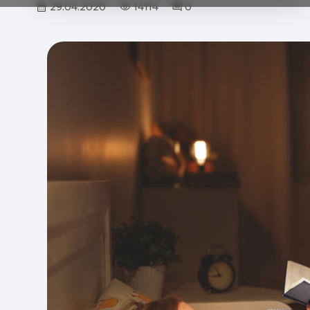
29.04.2020
14114
0