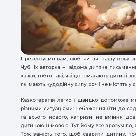
Презентуємо вам, любі читачі нашу нову зна
Чуб. Їх авторка – відома дитяча письменни
казки, тобто такі, які допомагають дитині 
які мають чудодійну силу, хоч і не містять у 
Казкотерапія легко і швидко допоможе м
різними ситуаціями: небажання йти до сад
та всього нового, капризи, не вміння до
дитиною її мовою. Тут йому все зрозуміло, 
Тож замість того, щоб сварити дитину, поч