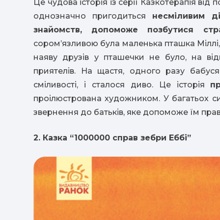
Це чудова історія із серії Казкотерапія від
однозначно пригодиться
несміливим д
знайомств, допоможе позбутися стр
сором’язливою була маленька пташка Міллі, 
наяву друзів у пташечки не було, на від
приятелів. На щастя, одного разу бабус
сміливості, і сталося диво. Це історія
п
проілюстрована художником. У багатьох сит
звернення до батьків, яке допоможе їм пра
2. Казка “1000000 справ зебри Еббі”