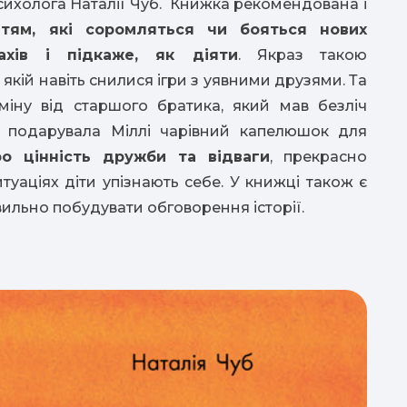
 психолога Наталії Чуб. Книжка рекомендована і
ітям, які соромляться чи бояться нових
ахів і підкаже, як діяти
. Якраз такою
якій навіть снилися ігри з уявними друзями. Та
міну від старшого братика, який мав безліч
я подарувала Міллі чарівний капелюшок для
ро цінність дружби та відваги
, прекрасно
уаціях діти упізнають себе. У книжці також є
вильно побудувати обговорення історії.