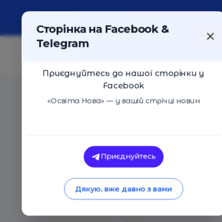
Про портал
Реклама
Контакти
Сторінка на Facebook &
Telegram
Приєднуйтесь до нашої сторінки у
Facebook
Головна
/
Статті
/
Казкотерапія. Чудові книжечки від
«Освіта Нова» — у вашій стрічці новин
Освіта Нова
Казкотерапія. Чудо
Приєднуйтесь
психолога Наталії 
Дякую, вже давно з вами
дітьми