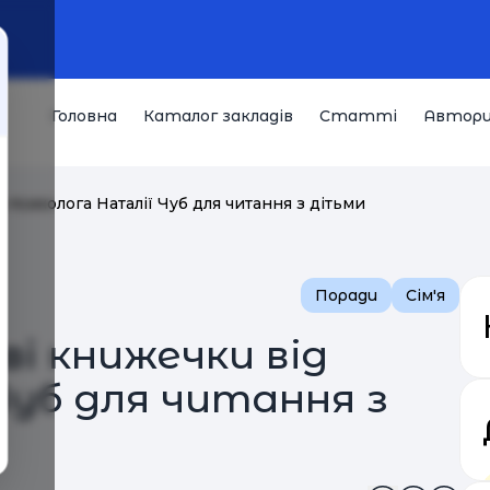
Головна
Каталог закладів
Статті
Автор
 психолога Наталії Чуб для читання з дітьми
Поради
Сім'я
ві книжечки від
Чуб для читання з