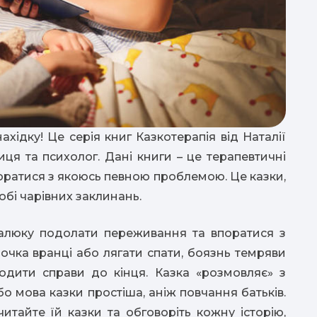
хідку! Це серія книг Казкотерапія від Наталії
ця та психолог. Дані книги – це терапевтичні
в
впоратися з якоюсь певною проблемою. Це казки,
собі чарівних заклинань.
р
алюку подолати переживання та впоратися з
очка вранці або лягати спати, боязнь темряви
водити справи до кінця. Казка «розмовляє» з
бо мова казки простіша, аніж повчання батьків.
итайте їй казки та обговоріть кожну історію,