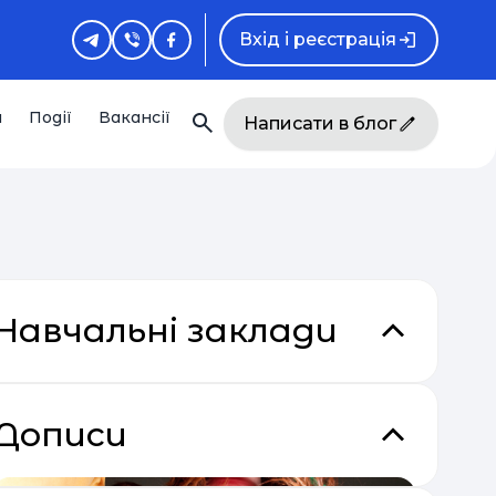
Вхід і реєстрація
и
Події
Вакансії
Написати в блог
Навчальні заклади
Дописи