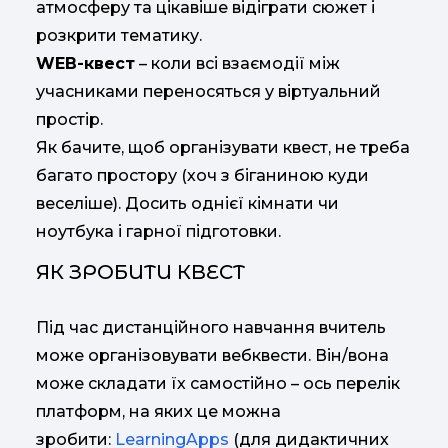
атмосферу та цікавіше відіграти сюжет і
розкрити тематику.
WEB-квест
– коли всі взаємодії між
учасниками переносяться у віртуальний
простір.
Як бачите, щоб організувати квест, не треба
багато простору (хоч з біганиною куди
веселіше). Досить однієї кімнати чи
ноутбука і гарної підготовки.
ЯК ЗРОБИТИ КВЕСТ
Під час дистанційного навчання вчитель
може організовувати вебквести. Він/вона
може складати їх самостійно – ось перелік
платформ, на яких це можна
зробити:
LearningApps
(для дидактичних