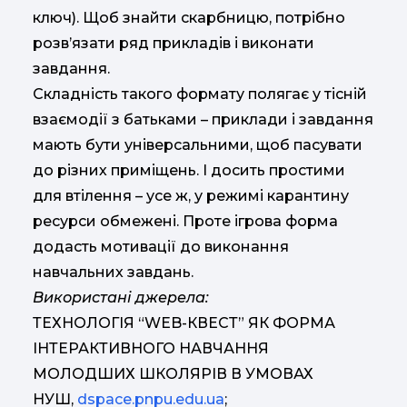
ключ). Щоб знайти скарбницю, потрібно
розв’язати ряд прикладів і виконати
завдання.
Складність такого формату полягає у тісній
взаємодії з батьками – приклади і завдання
мають бути універсальними, щоб пасувати
до різних приміщень. І досить простими
для втілення – усе ж, у режимі карантину
ресурси обмежені. Проте ігрова форма
додасть мотивації до виконання
навчальних завдань.
Використані джерела:
ТЕХНОЛОГІЯ “WEB-КВЕСТ” ЯК ФОРМА
ІНТЕРАКТИВНОГО НАВЧАННЯ
МОЛОДШИХ ШКОЛЯРІВ В УМОВАХ
НУШ,
dspace.pnpu.edu.ua
;