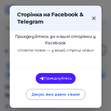
Сторінка на Facebook &
Telegram
Головна
/
Статті
/
Квест як форма навчання вдома
Приєднуйтесь до нашої сторінки у
Facebook
«Освіта Нова» — у вашій стрічці новин
Освіта Нова
Як це працює
Поради
Навчальні матеріали
Приєднуйтесь
Квест як форма навчання
вдома
Дякую, вже давно з вами
27.04.2020
4375
0