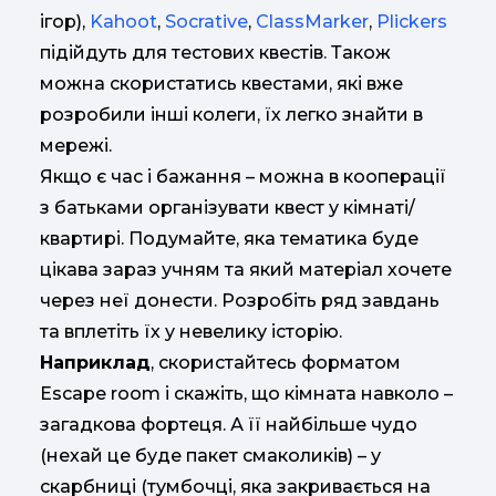
ігор),
Kahoot
,
Socrative
,
ClassMarker
,
Plickers
підійдуть для тестових квестів. Також
можна скористатись квестами, які вже
розробили інші колеги, їх легко знайти в
мережі.
Якщо є час і бажання – можна в кооперації
з батьками організувати квест у кімнаті/
квартирі. Подумайте, яка тематика буде
цікава зараз учням та який матеріал хочете
через неї донести. Розробіть ряд завдань
та вплетіть їх у невелику історію.
Наприклад
, скористайтесь форматом
Escape room і скажіть, що кімната навколо –
загадкова фортеця. А її найбільше чудо
(нехай це буде пакет смаколиків) – у
скарбниці (тумбочці, яка закривається на