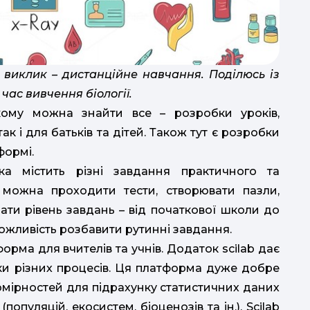
р
 виклик – дистанційне навчання.
Поділюсь із
час вивчення біології.
ому можна знайти все – розробки уроків,
так і для батьків та дітей. Також тут є розробки
формі.
а містить різні завдання практичного та
s можна проходити тести, створювати пазли,
о
ати рівень завдань – від початкової школи до
ожливість розбавити рутинні завдання.
к
Писа
орма для вчителів та учнів. Додаток scilab дає
ки різних процесів. Ця платформа дуже добре
б
омірностей для підрахунку статистичних даних
опуляцій, екосистем, біоценозів та ін.). Scilab