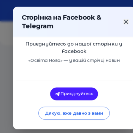
Про портал
Реклама
Контакти
Сторінка на Facebook &
Telegram
Приєднуйтесь до нашої сторінки у
Facebook
Головна
/
Статті
/
Добірка інтерактивних онлайн-ресу
«Освіта Нова» — у вашій стрічці новин
Тарас Лисюк
Добірка інтеракти
Приєднуйтесь
ресурсів для вчител
Дякую, вже давно з вами
17.04.2020
22673
2