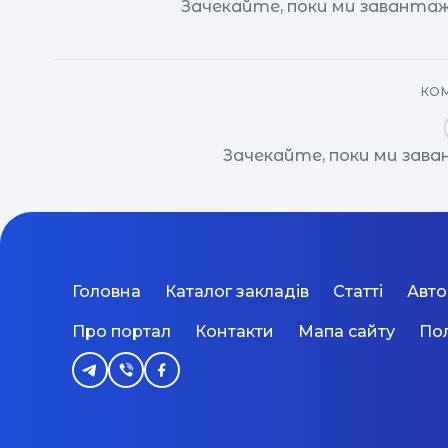
Зачекайте, поки ми завантаж
КОМ
Зачекайте, поки ми зав
Головна
Каталог закладів
Статті
Авт
Про портал
Контакти
Мапа сайту
Пол