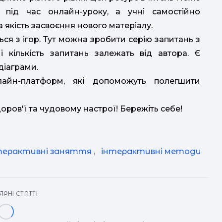
 під час онлайн-уроку, а учні самостійно
 якість засвоєння нового матеріалу.
ся з ігор. Тут можна зробити серію запитань з
і кількість запитань залежать від автора. Є
діаграми.
лайн-платформ, які допоможуть полегшити
.
оров'ї та чудовому настрої! Бережіть себе!
терактивні заняття
,
інтерактивні методи
РНІ СТАТТІ
в