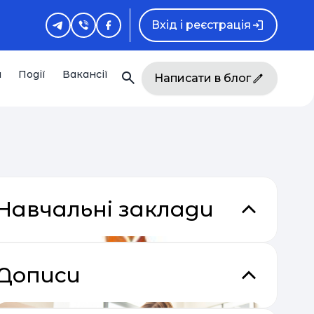
Вхід і реєстрація
и
Події
Вакансії
Написати в блог
Навчальні заклади
Дописи
кладки