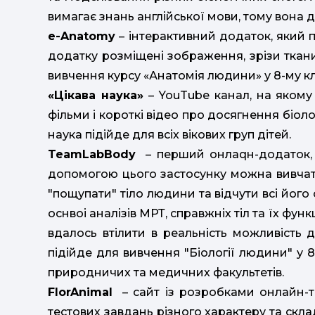
вимагає знань англійської мови, тому вона 
e-Anatomy
– інтерактивний додаток, який п
додатку розміщені зображення, зрізи ткан
вивчення курсу «Анатомія людини» у 8-му кл
«Цікава наука»
– YouTube канал, на якому
фільми і короткі відео про досягнення біоло
наука підійде для всіх вікових груп дітей.
TeamLabBody
– перший онлаqн-додаток, в
допомогою цього застосунку можна вивчати
"пощупати" тіло людини та відчути всі його
оснвоі аналізів МРТ, справжніх тіл та їх фу
вдалось втілити в реальність можливість 
підійде для вивчення "Біології людини" у 8
природничих та медичних факультетів.
FlorAnimal
– сайт із розробками онлайн-тес
тестових завдань різного характеру та скла