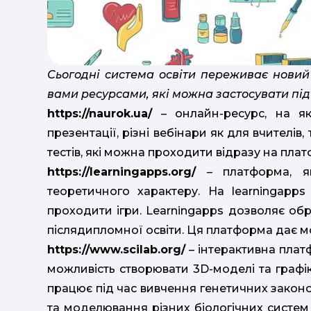
Сьогодні система освіти переживає новий
вами ресурсами, які можна застосувати під 
https://naurok.ua/
– онлайн-ресурс, на як
презентації, різні вебінари як для вчителів, 
тестів, які можна проходити відразу на плат
https://learningapps.org/
– платформа, як
теоретичного характеру. На learningapp
проходити ігри. Learningapps дозволяє обр
післядипломної освіти. Ця платформа дає м
https://www.scilab.org/
– інтерактивна платф
можливість створювати 3D-моделі та графі
працює під час вивчення генетичних закон
та моделювання різних біологічних систем (п