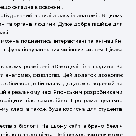
дещо складна в освоєнні.
обудований в стилі атласу із анатомії. В цьому
в
ин та органів людини. Дуже добре підійде для
ф
асі.
 можна подивитись інтерактивні та анімаційні
гії, функціонування тих чи інших систем. Цікава
м
 якому розміoені 3D-моделі тіла людини. За
 анатомію, фізіологію. Цей додаток дозволяє
 особливості, ніби наяву. Додаток створений на
нкцій в реальному часі. Японським розробниками
сит
дослідити тіло самостійно. Програма ідеально
-му класі, а також буде корисна для студентів
тів з біології. На цьому сайті зібрано безліч
ко
дністю різного рівня. Цей ресурс вчитель може