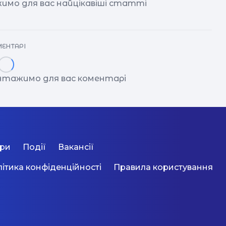
имо для вас найцікавіші статті
ЕНТАРІ
антажимо для вас коментарі
ори
Події
Вакансії
ітика конфіденційності
Правила користування
че