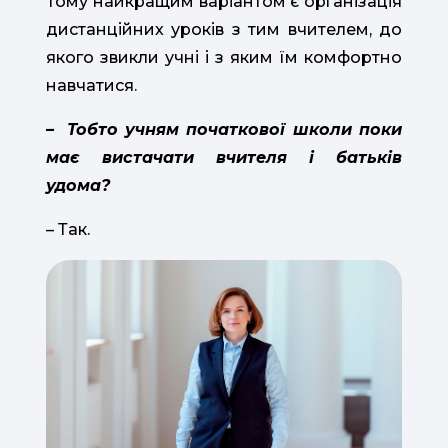
Тому найкращим варіантом є організація
дистанційних уроків з тим вчителем, до
якого звикли учні і з яким їм комфортно
навчатися.
–
Тобто учням початкової школи поки
має вистачати вчителя і батьків
удома?
– Так.