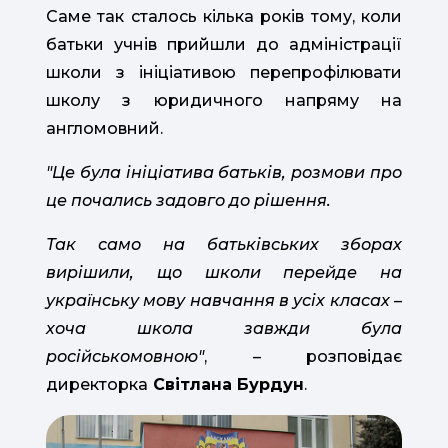
Саме так сталось кілька років тому, коли
батьки учнів прийшли до адміністрації
школи з ініціативою перепрофілювати
школу з юридичного напряму на
англомовний.
"Це була ініціатива батьків, розмови про
це почались задовго до рішення.
Так само на батьківських зборах
вирішили, що школи перейде на
українську мову навчання в усіх класах –
хоча школа завжди була
російськомовною"
, – розповідає
директорка
Світлана Бурдун
.