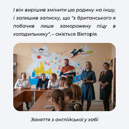
І
він вирішив змінити цю родину на іншу,
і залишив записку, що "з британського я
побачив лише заморожену піцу в
холодильнику"
, – сміється Вікторія.
Заняття з англійської у хабі