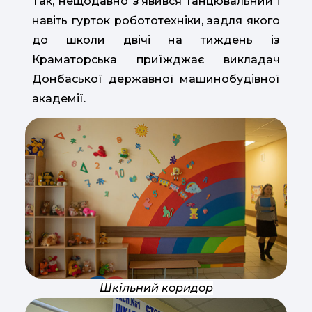
Так, нещодавно зʼявився танцювальний і
навіть гурток робототехніки, задля якого
до школи двічі на тиждень із
Краматорська приїжджає викладач
Донбаської державної машинобудівної
академії.
Шкільний коридор