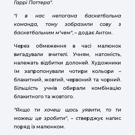
Гаррі Поттера"
.
"І в нас непогана баскетбольна
команда, тому зобразили сову з
баскетбольним мʼчем"
, – додає Антон.
Через обмеження в часі малюнок
вигадували вчителі. Учням, натомість,
належать відбитки долоней. Художники
їм запропонували чотири кольори –
блакитний, жовтий, червоний та чорний.
Більшість учнів обирали комбінацію
блакитного та жовтого.
"Якщо ти хочеш щось уявити, то ти
можеш це зробити"
, – стверджує напис
поряд із малюнком.