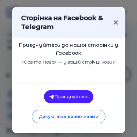
Сторінка на Facebook &
Telegram
Головна
/
Статті
/
Кіноперегляди та читання книжок:
цікавий досвід сільської школи на Донеччини з
Приєднуйтесь до нашої сторінки у
вивчення англійської
Facebook
«Освіта Нова» — у вашій стрічці новин
Освіта Нова
Приєднуйтесь
Особистий досвід
Як це працює
Освіта в Україні
Дякую, вже давно з вами
Кіноперегляди та читання