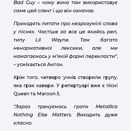
Bad Guy – чому вона там використовує
саме цей сленг і що він означає.
Приходять питати про незрозумілі слова
у піснях. Частіше за все це якийсь реп,
типу Lil Wayne. Там багато
ненормативної лексики, але ми
намагаємось у мʼякій формі перекласти"
,
– усміхається Антон.
Крім того, четверо учнів створили групу,
яка грає кавери. У репертуарі вже є пісні
Queen та Maroon 5.
"Зараз тренуємось грати Metallica
Nothing Else Matters. Виходить дуже
класно.