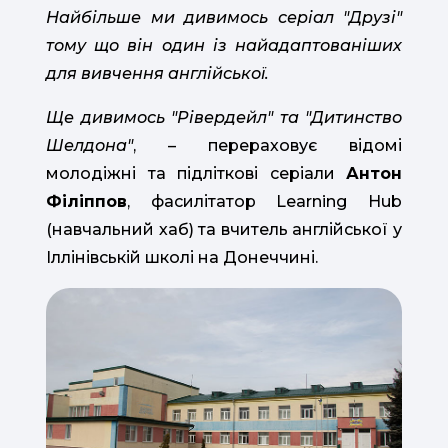
Найбільше ми дивимось серіал "Друзі"
тому що він один із найадаптованіших
для вивчення англійської.
Ще дивимось "Рівердейл" та "Дитинство
Шелдона"
, – перераховує відомі
молодіжні та підліткові серіали
Антон
Філіппов
, фасилітатор Learning Hub
(навчальний хаб) та вчитель англійської у
Іллінівській школі
на Донеччині.