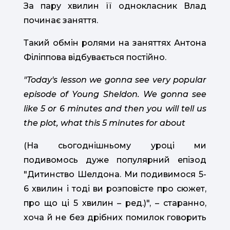
За пару хвилин її однокласник Влад
починає заняття.
Такий обмін ролями на заняттях Антона
Філіппова відбувається постійно.
"Today's lesson we gonna see very popular
episode of Young Sheldon. We gonna see
like 5 or 6 minutes and then you will tell us
the plot, what this 5 minutes for about
(На сьогоднішньому уроці ми
подивомось дуже популярний епізод
"Дитинство Шелдона. Ми подивимося 5-
6 хвилин і тоді ви розповісте про сюжет,
про що ці 5 хвилин – ред.)", – старанно,
хоча й не без дрібних помилок говорить