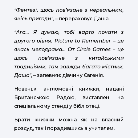
"Фентезі, щось повʼязане з нереальним,
якісь пригоди"
, – перераховує Даша.
"Ага… Я думаю, тобі варто почати з
другого рівня. Picture to Remember – це
якась мелодрама… От Circle Games – це
щось повʼязане з китайськими
традиціями, там завжди багато містики,
Дашо"
, – запевняє дівчину Євгенія.
Новенькі англомовні книжки, надані
Британською Радою, виставлені на
спеціальному стенді у бібліотеці.
Брати книжки можна як на власний
розсуд, так і порадившись з учителем.