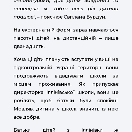
онлайн-уроки, дає дітям завдання та
перевіряє їх. Тобто весь рік дитина
працює"
, – пояснює Світлана Бурдун.
На екстернатній формі зараз навчаються
півсотні дітей, на дистанційній – лише
дванадцять.
Хоча ці діти планують вступати у виші на
підконтрольній Україні території, вони
продовжують відвідувати школи за
місцем проживання. Як припускає
директорка Іллінівської школи, вони це
роблять, щоб батьки були спокійні.
Мовляв, дитина у школі, значить із нею
все добре.
Батьки дітей з Іллінівки ж