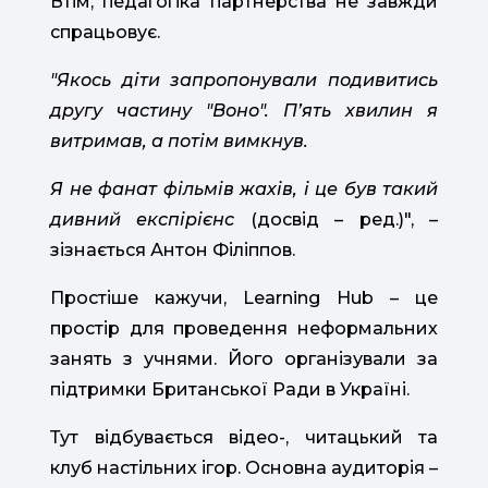
Втім, педагогіка партнерства не завжди
спрацьовує.
"Якось діти запропонували подивитись
другу частину "Воно". Пʼять хвилин я
витримав, а потім вимкнув.
Я не фанат фільмів жахів, і це був такий
дивний експірієнс
(досвід – ред.)"
, –
зізнається Антон Філіппов.
Простіше кажучи, Learning Hub – це
простір для проведення неформальних
занять з учнями. Його організували за
підтримки Британської Ради в Україні.
Тут відбувається відео-, читацький та
клуб настільних ігор. Основна аудиторія –