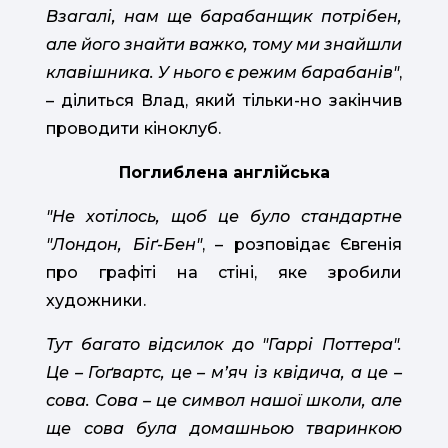
Взагалі, нам ще барабанщик потрібен,
але його знайти важко, тому ми знайшли
клавішника. У нього є режим барабанів"
,
– ділиться Влад, який тільки-но закінчив
проводити кіноклуб.
Поглиблена англійська
"Не хотілось, щоб це було стандартне
"Лондон, Біґ-Бен"
, – розповідає Євгенія
про графіті на стіні, яке зробили
художники.
Тут багато відсилок до "Гаррі Поттера".
Це – Гоґвартс, це – мʼяч із квідича, а це –
сова. Сова – це символ нашої школи, але
ще сова була домашньою тваринкою