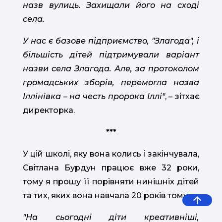
назв вулиць. Захищали його на сході
села.
У нас є базове підприємство, "Злагода", і
більшість дітей підтримували варіант
назви села Злагода. Але, за протоколом
громадських зборів, перемогла назва
Іллінівка – на честь пророка Іллі"
, – зітхає
директорка.
***
У цій школі, яку вона колись і закінчувала,
Світлана Бурдун працює вже 32 роки,
тому я прошу її порівняти нинішніх дітей
та тих, яких вона навчала 20 років тому.
"На сьогодні діти креативніші,