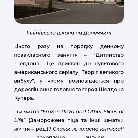
Іллінівська школа на Донеччині
Цього разу на порядку денному
позакласного заняття – "Дитинство
Шелдона". Це приквел до культового
американського серіалу "Теорія великого
вибуху", у якому розповідається про
дорослішання головного героя Шелдона
Купера.
"Ти читав "Frozen Pizza and Other Slices of
Life"
(Заморожена піца та інші шматки
життя – ред.)
? Скажи ж, класна книжка!"
– захоплено вигукує