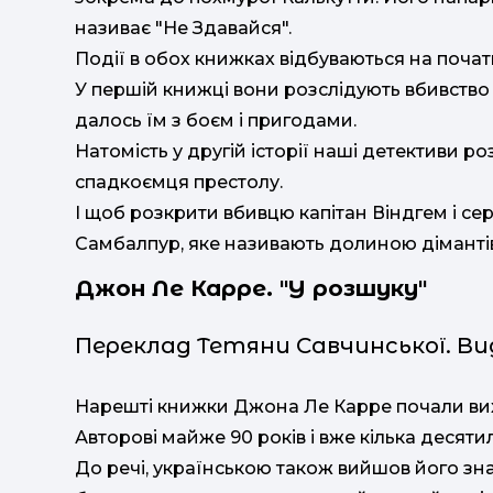
називає "Не Здавайся".
Події в обох книжках відбуваються на початку 
У першій книжці вони розслідують вбивство 
далось їм з боєм і пригодами.
Натомість у другій історії наші детективи р
спадкоємця престолу.
І щоб розкрити вбивцю капітан Віндгем і с
Самбалпур, яке називають долиною дімантів
Джон Ле Карре. "
У розшуку
"
Переклад Тетяни Савчинської. В
Нарешті книжки Джона Ле Карре почали вих
Авторові майже 90 років і вже кілька десятил
До речі, українською також вийшов його зна