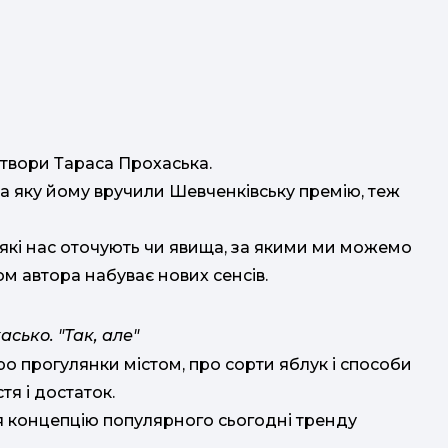
о твори Тараса Прохаська.
за яку йому вручили Шевченківську премію, теж
, які нас оточують чи явища, за якими ми можемо
ом автора набуває нових сенсів.
сько. "Так, але"
о прогулянки містом, про сорти яблук і способи
тя і достаток.
ся концепцію популярного сьогодні тренду