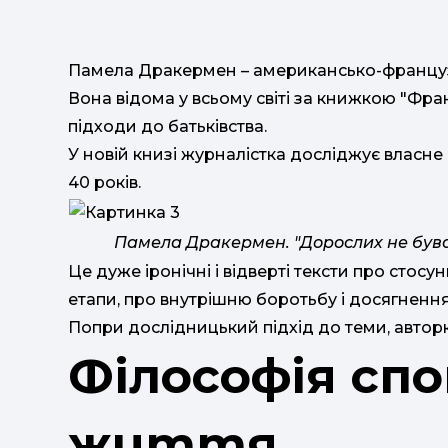
Памела Дракермен – американсько-француз
Вона відома у всьому світі за книжкою "Фра
підходи до батьківства.
У новій книзі журналістка досліджує власне 
40 років.
Памела Дракермен. "Дорослих не буває
Це дуже іронічні і відверті тексти про стосун
етапи, про внутрішню боротьбу і досягнення
Попри дослідницький підхід до теми, авторк
Філософія спо
життя