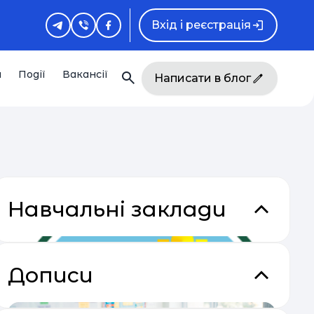
Вхід і реєстрація
и
Події
Вакансії
Написати в блог
Навчальні заклади
Дописи
закладки