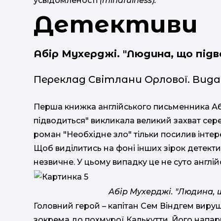
усвідомленості
(mindfulness).
Детективи
Абір Мухерджі. "
Людина, що під
Переклад Світлани Орлової. Вид
Перша книжка англійського письменника А
підводиться" викликала великий захват сере
роман "Необхідне зло" тільки посилив інтер
Щоб виділитись на фоні інших зірок детекти
незвичне. У цьому випадку це не суто англій
Абір Мухерджі. "Людина, щ
Головний герой – капітан Сем Віндгем вируш
зокрема до похмурої Калькутти. Його напар