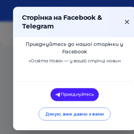
Про портал
Реклама
Контакти
Сторінка на Facebook &
Telegram
Приєднуйтесь до нашої сторінки у
Facebook
Головна
/
Статті
/
Що почитати: 10 книжок, від яких 
«Освіта Нова» — у вашій стрічці новин
Освіта Нова
Що почитати: 10 кни
Приєднуйтесь
зможете відірвати
Дякую, вже давно з вами
26.03.2020
5473
0