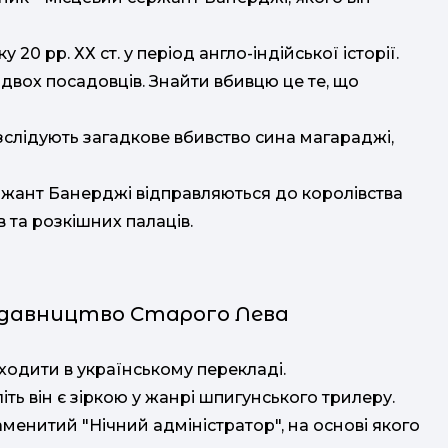
20 рр. ХХ ст. у період англо-індійської історії.
двох посадовців. Знайти вбивцю це те, що
озслідують загадкове вбивство сина магараджі,
ержант Банерджі відправляються до королівства
 та розкішних палаців.
идавництво Старого Лева
одити в українському перекладі.
іть він є зіркою у жанрі шпигунського трилеру.
менитий "Нічний адміністратор", на основі якого