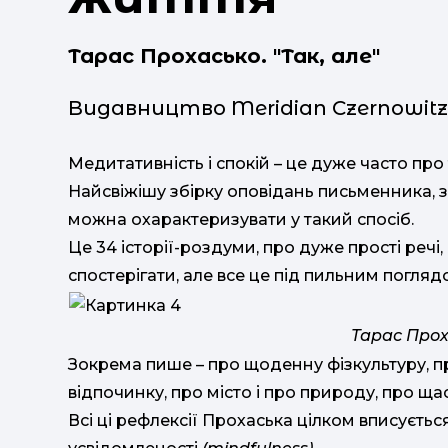
Тарас Прохасько. "
Так, але"
Видавництво Meridian Czernowitz
Медитативність і спокій – це дуже часто пр
Найсвіжішу збірку оповідань письменника, 
можна охарактеризувати у такий спосіб.
Це 34 історії-роздуми, про дуже прості речі
спостерігати, але все це під пильним погляд
Тарас Проха
Зокрема пише – про щоденну фізкультуру, пр
відпочинку, про місто і про природу, про щас
Всі ці рефлексії Прохаська цілком вписуєть