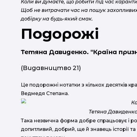
Коли ви думаєте, що робити під час карант
Щоб не витрачати час на пошук захопливих
добірку на будь-який смак.
Подорожі
Тетяна Давиденко. "Країна приз
(Видавництво 21)
Це подорожні нотатки з кількох десятків країн
Ведмедя Степана.
Тетяна Давиденко
Така незвична форма добре спрацьовує і ро
допитливий, добрий, ще й знавець історії та