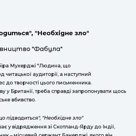
водиться
"
, "Необхідне зло"
авництво "Фабула"
біра Мухерджі "Людина, що
д читацької аудиторії, а наступний
ес до творчості цього письменника.
ву у Британії, треба справді запропонувати щось
ське вбивство.
о підводиться", "Необхідне зло"
ає у відрядження зі Скотланд-Ярду до Індії,
ник – місцевий сержант Банерджі, якого він