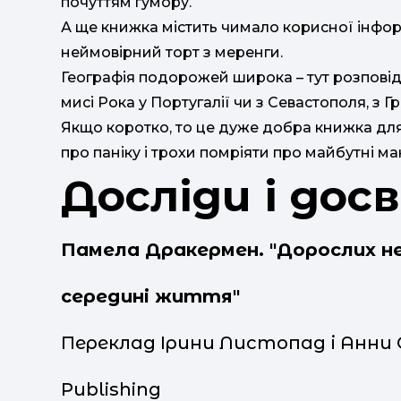
почуттям гумору.
А ще книжка містить чимало корисної інфор
неймовірний торт з меренги.
Географія подорожей широка – тут розповіді 
мисі Рока у Португалії чи з Севастополя, з Гр
Якщо коротко, то це дуже добра книжка для 
про паніку і трохи помріяти про майбутні м
Досліди і дос
Памела Дракермен. "
Дорослих не
середині життя"
Переклад Ірини Листопад і Анн
Publishing