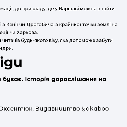
мації, до прикладу, де у Варшаві можна знайти
з Кенії чи Дрогобича, з крайньої точки землі на
еції чи Харкова.
читачів будь-якого віку, яка допоможе забути
андри.
віди
 буває. Історія дорослішання на
и Оксентюк, Видавництво Yakaboo