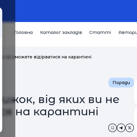
Головна
Каталог закладів
Статті
Автор
ви не зможете відірватися на карантині
Поради
жок, від яких ви не
ся на карантині
Додати в 