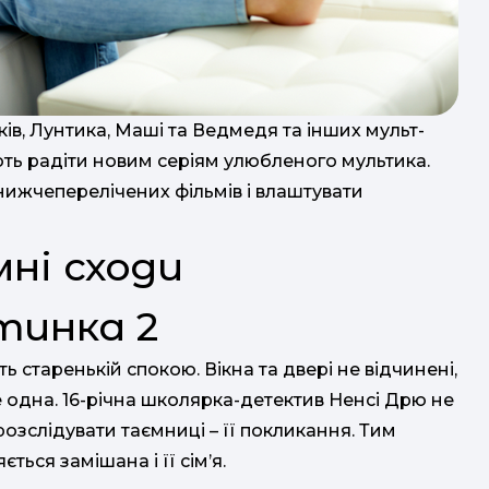
ів, Лунтика, Маші та Ведмедя та інших мульт-
ють радіти новим серіям улюбленого мультика.
 нижчеперелічених фільмів і влаштувати
ні сходи
 старенькій спокою. Вікна та двері не відчинені,
 одна. 16-річна школярка-детектив Ненсі Дрю не
озслідувати таємниці – її покликання. Тим
ться замішана і її сім’я.