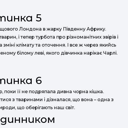
ощового Лондона в жарку Південну Африку.
арин, і тепер турбота про різноманітних звірів і
а зміні клімату та оточення. І все ж через якийсь
ому білому леві, якого дівчинка нарікає Чарлі.
, поки її не подряпала дивна чорна кішка.
ися з тваринами і дізналася, що вона – одна з
ироди, що оберігають наш світ.
одинником