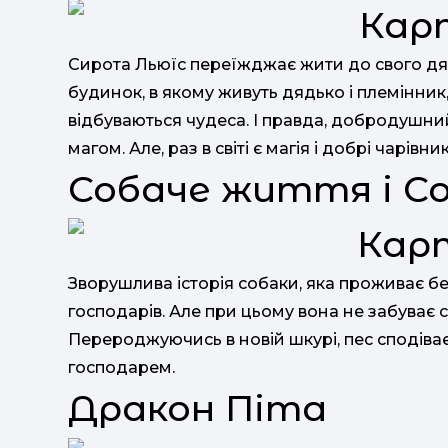
Сирота Льюїс переїжджає жити до свого д
будинок, в якому живуть дядько і племінник,
відбуваються чудеса. І правда, добродуш
магом. Але, раз в світі є магія і добрі чарівник
Собаче життя і С
Зворушлива історія собаки, яка проживає бе
господарів. Але при цьому вона не забуває 
Перероджуючись в новій шкурі, пес сподіває
господарем.
Дракон Піта