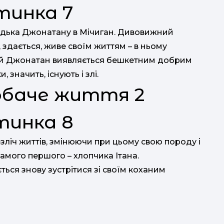
ядька Джонатану в Мічиган. Дивовижний
 здається, живе своїм життям – в ньому
ний Джонатан виявляється бешкетним добрим
и, значить, існують і злі.
обаче життя 2
зліч життів, змінюючи при цьому свою породу і
самого першого – хлопчика Ітана.
ться знову зустрітися зі своїм коханим