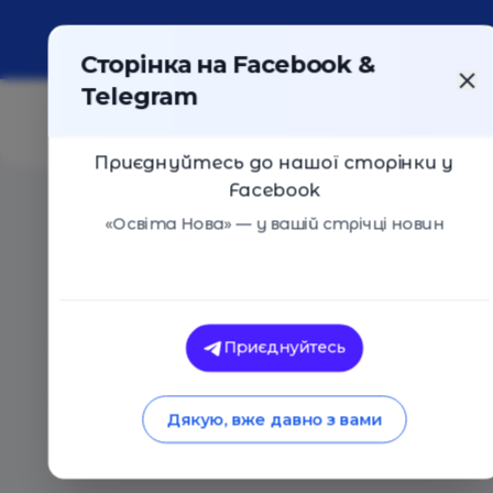
Про портал
Реклама
Контакти
Сторінка на Facebook &
Telegram
Приєднуйтесь до нашої сторінки у
Facebook
Головна
/
Статті
/
11 чудових сімейних фільмів, які з
«Освіта Нова» — у вашій стрічці новин
Освіта Нова
11 чудових сімейних 
Приєднуйтесь
дітям мультики
Дякую, вже давно з вами
24.03.2020
13586
0