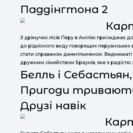
Паддінгтона 2
З дрімучих лісів Перу в Англію приїжджає д
до рідкісного виду говорящих перуанських 
стати справжнім джентльменом. Ведмежаті в
дружним сімейством Браунів, яке з радістю
Белль і Себастьян,
Пригоди тривають,
Друзі навік