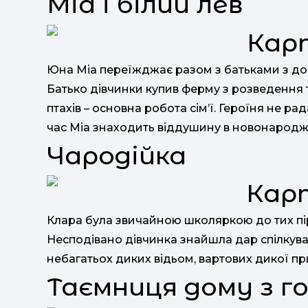
Міа і білий лев
Юна Міа переїжджає разом з батьками з д
Батько дівчинки купив ферму з розведення тв
птахів – основна робота сім’ї. Героїня не рад
час Міа знаходить віддушину в новонароджен
Чародійка
Клара була звичайною школяркою до тих пір
Несподівано дівчинка знайшла дар спілкуват
небагатьох диких відьом, вартових дикої пр
Таємниця дому з г