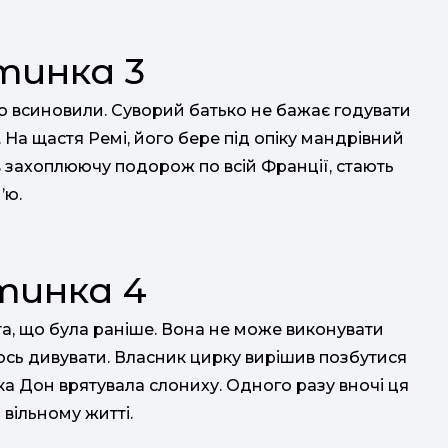
го всиновили. Суворий батько не бажає годувати
. На щастя Ремі, його бере під опіку мандрівний
 в захоплюючу подорож по всій Франції, стають
’ю.
та, що була раніше. Вона не може виконувати
ось дивувати. Власник цирку вирішив позбутися
чка Дон врятувала слониху. Одного разу вночі ця
 вільному житті.