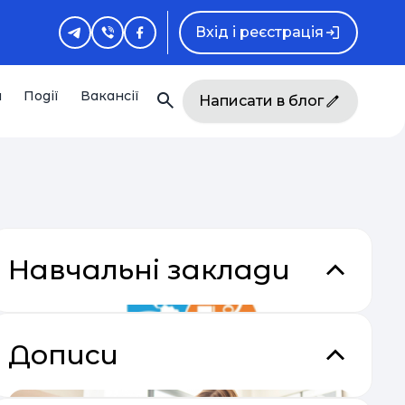
Вхід і реєстрація
и
Події
Вакансії
Написати в блог
Навчальні заклади
Дописи
акладки