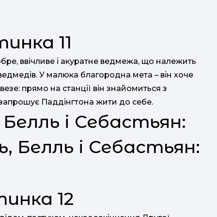
обре, ввічливе і акуратне ведмежа, що належить
ведмедів. У малюка благородна мета – він хоче
езе: прямо на станції він знайомиться з
 запрошує Паддінгтона жити до себе.
 Белль і Себастьян:
 Белль і Себастьян: