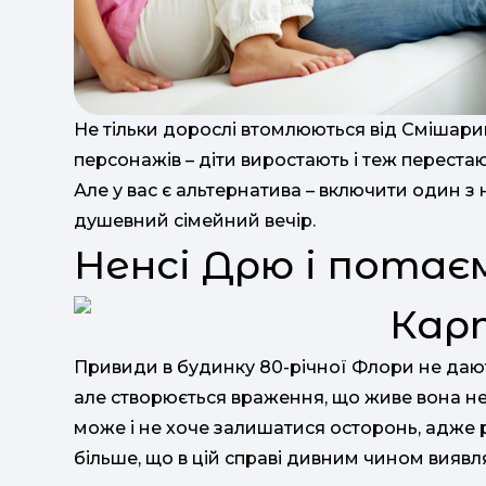
Не тільки дорослі втомлюються від Смішарик
персонажів – діти виростають і теж переста
Але у вас є альтернатива – включити один з
душевний сімейний вечір.
Ненсі Дрю і потаєм
Привиди в будинку 80-річної Флори не дають
але створюється враження, що живе вона не
може і не хоче залишатися осторонь, адже р
більше, що в цій справі дивним чином виявляє