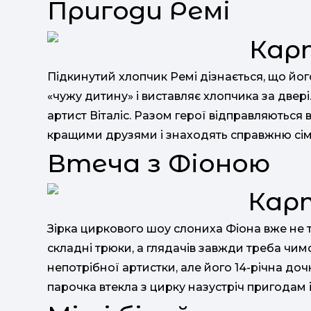
Пригоди Ремі
Підкинутий хлопчик Ремі дізнається, що йо
«чужу дитину» і виставляє хлопчика за двері
артист Віталіс. Разом герої відправляються
кращими друзями і знаходять справжню сім
Втеча з Фіоною
Зірка циркового шоу слониха Фіона вже не 
складні трюки, а глядачів завжди треба чим
непотрібної артистки, але його 14-річна до
парочка втекла з цирку назустріч пригодам і