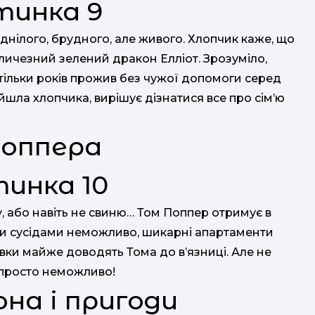
лоднілого, брудного, але живого. Хлопчик каже, що
личезний зелений дракон Елліот. Зрозуміло,
н стільки років прожив без чужої допомоги серед
йшла хлопчика, вирішує дізнатися все про сім’ю
Поппера
у, або навіть не свиню… Том Поппер отримує в
ими сусідами неможливо, шикарні апартаменти
івки майже доводять Тома до в’язниці. Але не
 просто неможливо!
на і пригоди