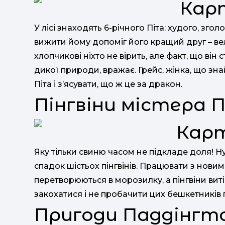
У лісі знаходять 6-річного Піта: худого, зго
вижити йому допоміг його кращий друг – ве
хлопчикові ніхто не вірить, але факт, що ві
дикої природи, вражає. Грейс, жінка, що зна
Піта і з’ясувати, що ж це за дракон.
Пінгвіни містера 
Яку тільки свиню часом не підкладе доля! Н
спадок шістьох пінгвінів. Працювати з нов
перетворюються в морозилку, а пінгвіни вит
закохатися і не пробачити цих бешкетників
Пригоди Паддінгто