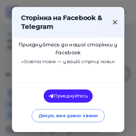
Сторінка на Facebook &
Telegram
Головна
/
Статті
/
Ольга Корбут: дети не умеют
манипулировать родителями, причина совсем в
Приєднуйтесь до нашої сторінки у
другом
Facebook
«Освіта Нова» — у вашій стрічці новин
Освіта Нова
Приєднуйтесь
Інтерв'ю
Особистий досвід
Поради
Сім'я
Дякую, вже давно з вами
Ольга Корбут: дети не