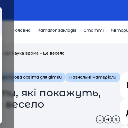
Головна
Каталог закладів
Статті
Автор
ь, що наука вдома – це весело
одаткова освіта для дітей
Навчальні матеріали
ти, які покажуть,
е весело
Додати в за