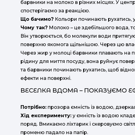
барвники на молоко в різних місцях. У центр
спостерігаємо за реакцією.
Що бачимо?
Кольори починають рухатись, 
Чому так?
Молоко – це здебільшого вода, то
Він утворюється, бо молекули води притягу
поверхню якомога щільнішою. Через цю вла
Через жир у молоці барвники плавають на п
рідину для миття посуду, вона руйнує повер
та барвники починають рухатись, щоб віднов
ефекти на поверхні.
ВЕСЕЛКА ВДОМА – ПОКАЗУЄМО Е
Потрібно:
прозора ємність із водою, дзеркал
Хід експерименту:
у ємність із водою кла
поряд. Вмикаємо ліхтарик і скеровуємо світ
променю падало на папір.