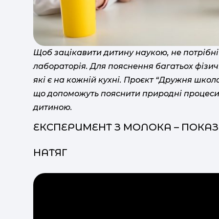
Щоб зацікавити дитину наукою, не потрібн
лабораторія. Для пояснення багатьох фізичн
які є на кожній кухні. Проєкт “Дружня школа”
що допоможуть пояснити природні процеси т
дитиною.
ЕКСПЕРИМЕНТ З МОЛОКА – ПОКА
НАТЯГ