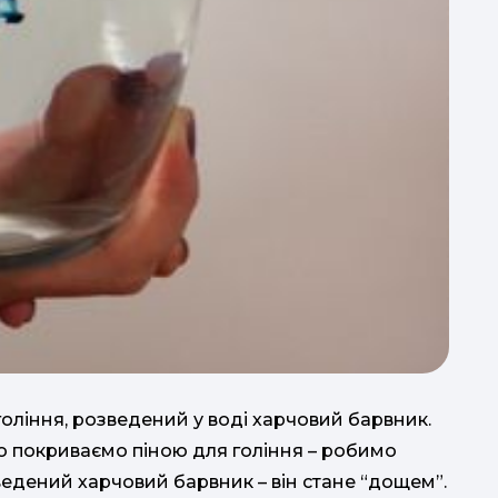
гоління, розведений у воді харчовий барвник.
то покриваємо піною для гоління – робимо
ведений харчовий барвник – він стане “дощем”.