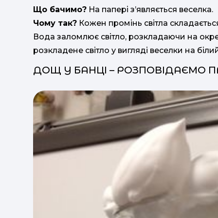
Що бачимо?
На папері з’являється веселка.
Чому так?
Кожен промінь світла складається 
Вода заломлює світло, розкладаючи на окр
розкладене світло у вигляді веселки на біли
ДОЩ У БАНЦІ – РОЗПОВІДАЄМО П