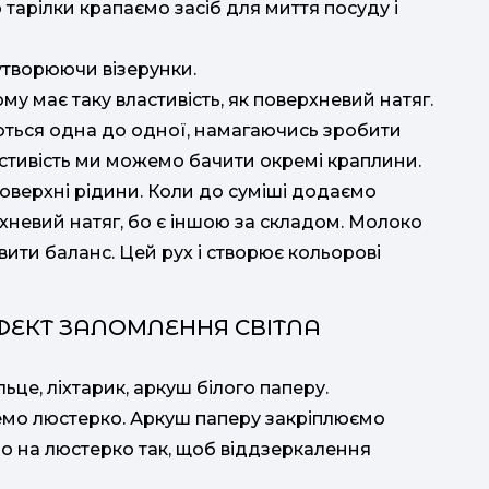
 тарілки крапаємо засіб для миття посуду і
утворюючи візерунки.
му має таку властивість, як поверхневий натяг.
ються одна до одної, намагаючись зробити
стивість ми можемо бачити окремі краплини.
оверхні рідини. Коли до суміші додаємо
хневий натяг, бо є іншою за складом. Молоко
ити баланс. Цей рух і створює кольорові
ФЕКТ ЗАЛОМЛЕННЯ СВІТЛА
ьце, ліхтарик, аркуш білого паперу.
демо люстерко. Аркуш паперу закріплюємо
ло на люстерко так, щоб віддзеркалення