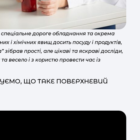
і спеціальне дороге обладнання та окрема
оп
их і хімічних явищ досить посуду і продуктів,
 зібрав прості, але цікаві та яскраві досліди,
а весело і з користю провести час із
ур
ЗУЄМО, ЩО ТАКЕ ПОВЕРХНЕВИЙ
ук