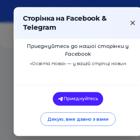
Про портал
Реклама
Контакти
Сторінка на Facebook &
Telegram
Приєднуйтесь до нашої сторінки у
Facebook
Головна
/
Статті
/
Прості експерименти, які покажут
«Освіта Нова» — у вашій стрічці новин
Сім'я
Д
Освіта Нова
Прості експеримен
Приєднуйтесь
що наука вдома – ц
Дякую, вже давно з вами
19.02.2020
19844
0