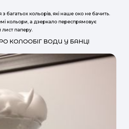
з багатьох кольорів, які наше око не бачить.
емі кольори, а дзеркало переспрямовує
й лист паперу.
РО КОЛООБІГ ВОДИ У БАНЦІ