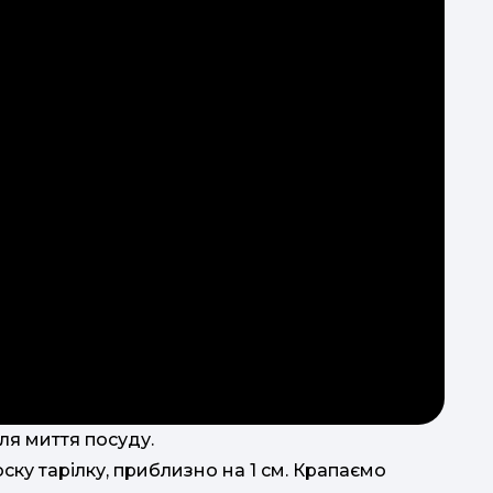
з
с
ля миття посуду.
ку тарілку, приблизно на 1 см. Крапаємо