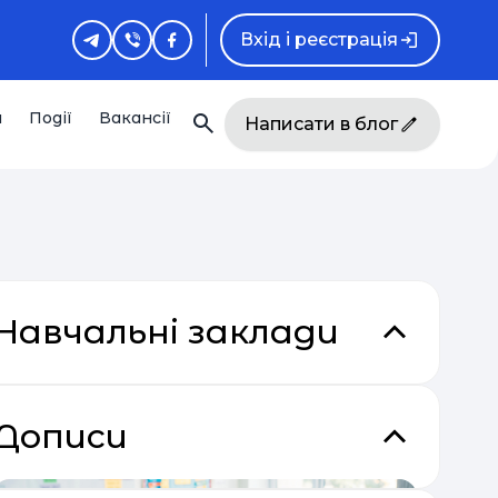
Вхід і реєстрація
и
Події
Вакансії
Написати в блог
Навчальні заклади
Дописи
кладки