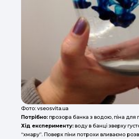
Фото: vseosvita.ua
Потрібно:
прозора банка з водою, піна для 
Хід експерименту:
воду в банці зверху гус
“хмару”. Поверх піни потрохи вливаємо роз